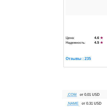
Цена:
4.6
★
Надежность:
4.5
★
Отзывы : 235
.COM
от
0.01 USD
.NAME
от
0.31 USD