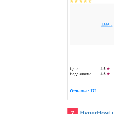
.EMAIL
Цена:
4.5
★
Надежность:
4.5
★
Отзывы : 171
7
HyperHost.