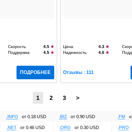
Скорость:
4.5
★
Цена:
4.3
★
Скор
Поддержка:
4.5
★
Надежность:
4.6
★
Подд
ПОДРОБНЕЕ
Отзывы : 111
1
2
3
>
.INFO
от
0.18 USD
.BIZ
от
0.90 USD
.FM
о
.NET
от
0.46 USD
.ORG
от
0.30 USD
.PRO