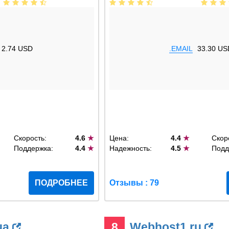
2.74 USD
.EMAIL
33.30 US
Скорость:
4.6
★
Цена:
4.4
★
Скор
Поддержка:
4.4
★
Надежность:
4.5
★
Подд
ПОДРОБНЕЕ
Отзывы : 79
ua
8
Webhost1.ru