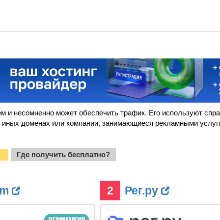
l
аем и несомненно может обеспечить трафик. Его используют спр
 иных доменах или компании, занимающиеся рекламными услуг
Где получить бесплатно?
?
om
2
Рег.ру