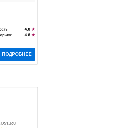
ость:
4.8
★
ержка:
4.8
★
ПОДРОБНЕЕ
OST.RU