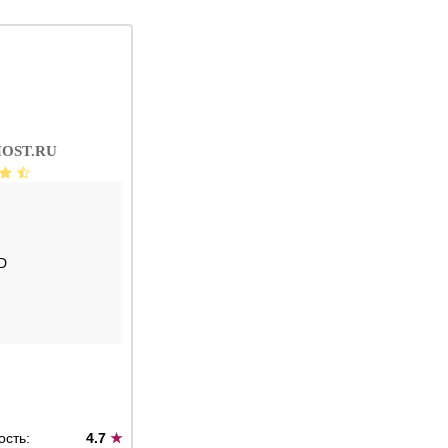
OST.RU
D
ость:
4.7
★