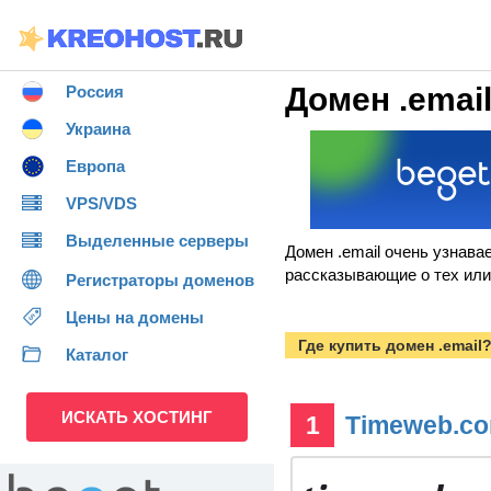
Домен .emai
Россия
Украина
Европа
VPS/VDS
Выделенные серверы
Домен .email очень узнав
рассказывающие о тех или
Регистраторы доменов
Цены на домены
Где купить домен .email
Каталог
ИСКАТЬ ХОСТИНГ
1
Timeweb.c