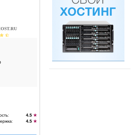
OST.RU
D
ость:
4.5
★
ержка:
4.5
★