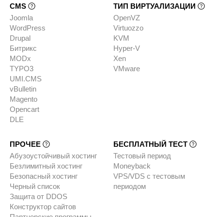
CMS
ТИП ВИРТУАЛИЗАЦИИ
Joomla
OpenVZ
WordPress
Virtuozzo
Drupal
KVM
Битрикс
Hyper-V
MODx
Xen
TYPO3
VMware
UMI.CMS
vBulletin
Magento
Opencart
DLE
ПРОЧЕЕ
БЕСПЛАТНЫЙ ТЕСТ
Абузоустойчивый хостинг
Тестовый период
Безлимитный хостинг
Moneyback
Безопасный хостинг
VPS/VDS с тестовым
Черный список
периодом
Защита от DDOS
Конструктор сайтов
Партнерские программы