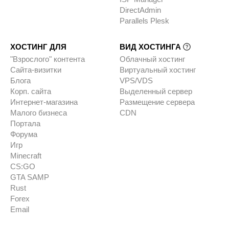
DirectAdmin
Parallels Plesk
ХОСТИНГ ДЛЯ
ВИД ХОСТИНГА
"Взрослого" контента
Облачный хостинг
Сайта-визитки
Виртуальный хостинг
Блога
VPS/VDS
Корп. сайта
Выделенный сервер
Интернет-магазина
Размещение сервера
Малого бизнеса
CDN
Портала
Форума
Игр
Minecraft
CS:GO
GTA SAMP
Rust
Forex
Email