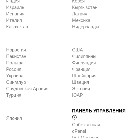
Индия
Корея
Израиль
Кыргызстан
Испания
Латвия
Италия
Мексика
Казахстан
Нидерланды
Норвегия
США
Пакистан
Филиппины
Польша
Финляндия
Россия
Франция
Украина
Швейцария
Сингапур
Швеция
Саудовская Аравия
Эстония
Турция
ЮАР
ПАНЕЛЬ УПРАВЛЕНИЯ
Япония
Собственная
cPanel
ISP Manager