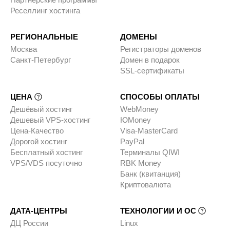
Реселлинг хостинга
РЕГИОНАЛЬНЫЕ
ДОМЕНЫ
Москва
Регистраторы доменов
Санкт-Петербург
Домен в подарок
SSL-сертификаты
ЦЕНА
СПОСОБЫ ОПЛАТЫ
Дешёвый хостинг
WebMoney
Дешевый VPS-хостинг
ЮMoney
Цена-Качество
Visa-MasterCard
Дорогой хостинг
PayPal
Бесплатный хостинг
Терминалы QIWI
VPS/VDS посуточно
RBK Money
Банк (квитанция)
Криптовалюта
ДАТА-ЦЕНТРЫ
ТЕХНОЛОГИИ И ОС
ДЦ России
Linux