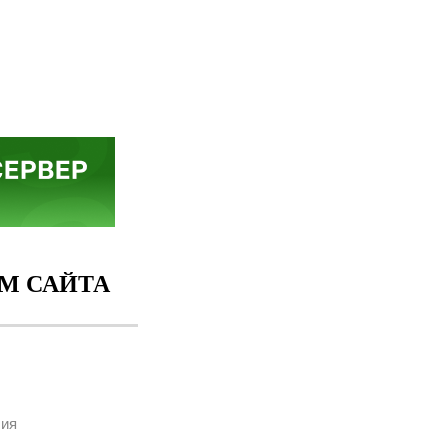
М САЙТА
ия