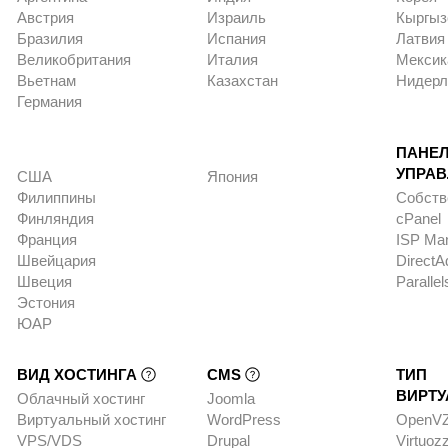
Австрия
Израиль
Кыргыз
Бразилия
Испания
Латвия
Великобритания
Италия
Мексик
Вьетнам
Казахстан
Нидер
Германия
ПАНЕ
УПРА
США
Япония
Филиппины
Собств
Финляндия
cPanel
Франция
ISP Ma
Швейцария
DirectA
Швеция
Parallel
Эстония
ЮАР
ВИД ХОСТИНГА
CMS
ТИП
ВИРТ
Облачный хостинг
Joomla
Виртуальный хостинг
WordPress
OpenV
VPS/VDS
Drupal
Virtuoz