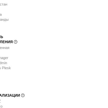
стан
а
ланды
ЛЬ
ВЛЕНИЯ
енная
nager
dmin
s Plesk
УАЛИЗАЦИИ
Z
zo