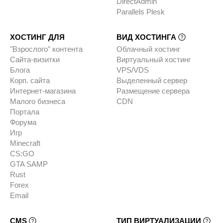
DirectAdmin
Parallels Plesk
ХОСТИНГ ДЛЯ
ВИД ХОСТИНГА
"Взрослого" контента
Облачный хостинг
Сайта-визитки
Виртуальный хостинг
Блога
VPS/VDS
Корп. сайта
Выделенный сервер
Интернет-магазина
Размещение сервера
Малого бизнеса
CDN
Портала
Форума
Игр
Minecraft
CS:GO
GTA SAMP
Rust
Forex
Email
CMS
ТИП ВИРТУАЛИЗАЦИИ