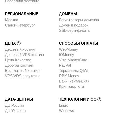
Реселлинг хостинга
РЕГИОНАЛЬНЫЕ
ДОМЕНЫ
Москва
Регистраторы доменов
Санкт-Петербург
Домен в подарок
SSL-сертификаты
ЦЕНА
СПОСОБЫ ОПЛАТЫ
Дешёвый хостинг
WebMoney
Дешевый VPS-хостинг
ЮMoney
Цена-Качество
Visa-MasterCard
Дорогой хостинг
PayPal
Бесплатный хостинг
Терминалы QIWI
VPS/VDS посуточно
RBK Money
Банк (квитанция)
Криптовалюта
ДАТА-ЦЕНТРЫ
ТЕХНОЛОГИИ И ОС
ДЦ России
Linux
ДЦ Украины
Windows