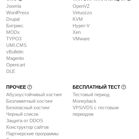
Joomla
OpenVZ
WordPress
Virtuozzo
Drupal
KVM
Битрикс
Hyper-V
MODx
Xen
TYPO3
VMware
UMI.CMS
vBulletin
Magento
Opencart
DLE
ПРОЧЕЕ
БЕСПЛАТНЫЙ ТЕСТ
Абузоустойчивый хостинг
Тестовый период
Безлимитный хостинг
Moneyback
Безопасный хостинг
VPS/VDS с тестовым
Черный список
периодом
Защита от DDOS
Конструктор сайтов
Партнерские программы