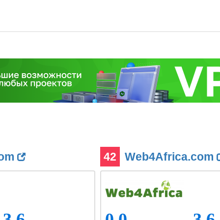
com
42
Web4Africa.com
3.6
0.0
3.6