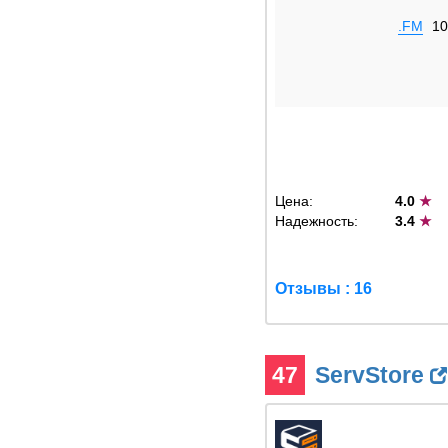
.FM
10
Цена:
4.0
★
Надежность:
3.4
★
Отзывы : 16
47
ServStore