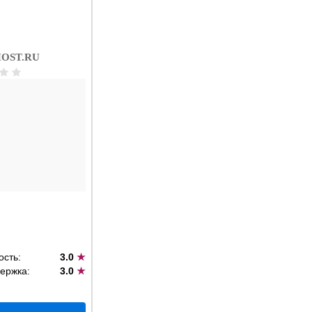
OST.RU
ость:
3.0
★
ержка:
3.0
★