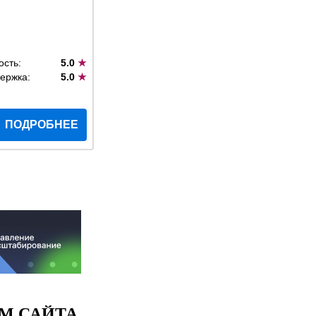
ость:
5.0
★
ержка:
5.0
★
ПОДРОБНЕЕ
М САЙТА