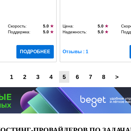
Скорость:
5.0
★
Цена:
5.0
★
Скор
Поддержка:
5.0
★
Надежность:
5.0
★
Подд
ПОДРОБНЕЕ
Отзывы : 1
1
2
3
4
5
6
7
8
>
ОСТИНГ-ПРОВАЙДЕРОВ ПО ЗАДАЧА