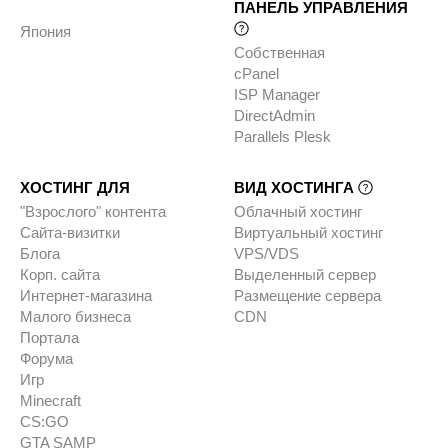
ПАНЕЛЬ УПРАВЛЕНИЯ
Япония
Собственная
cPanel
ISP Manager
DirectAdmin
Parallels Plesk
ХОСТИНГ ДЛЯ
ВИД ХОСТИНГА
"Взрослого" контента
Облачный хостинг
Сайта-визитки
Виртуальный хостинг
Блога
VPS/VDS
Корп. сайта
Выделенный сервер
Интернет-магазина
Размещение сервера
Малого бизнеса
CDN
Портала
Форума
Игр
Minecraft
CS:GO
GTA SAMP