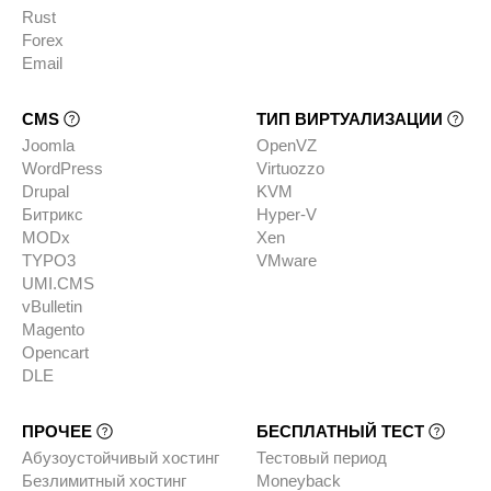
Rust
Forex
Email
CMS
ТИП ВИРТУАЛИЗАЦИИ
Joomla
OpenVZ
WordPress
Virtuozzo
Drupal
KVM
Битрикс
Hyper-V
MODx
Xen
TYPO3
VMware
UMI.CMS
vBulletin
Magento
Opencart
DLE
ПРОЧЕЕ
БЕСПЛАТНЫЙ ТЕСТ
Абузоустойчивый хостинг
Тестовый период
Безлимитный хостинг
Moneyback