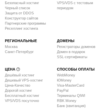
Безопасный хостинг
VPS/VDS с тестовым
Черный список
периодом
Защита от DDOS
Конструктор сайтов
Партнерские программы
Реселлинг хостинга
РЕГИОНАЛЬНЫЕ
ДОМЕНЫ
Москва
Регистраторы доменов
Санкт-Петербург
Домен в подарок
SSL-сертификаты
ЦЕНА
СПОСОБЫ ОПЛАТЫ
Дешёвый хостинг
WebMoney
Дешевый VPS-хостинг
ЮMoney
Цена-Качество
Visa-MasterCard
Дорогой хостинг
PayPal
Бесплатный хостинг
Терминалы QIWI
VPS/VDS посуточно
RBK Money
Банк (квитанция)