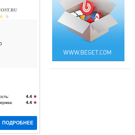
OST.RU
D
ость:
4.4
★
ержка:
4.4
★
ПОДРОБНЕЕ