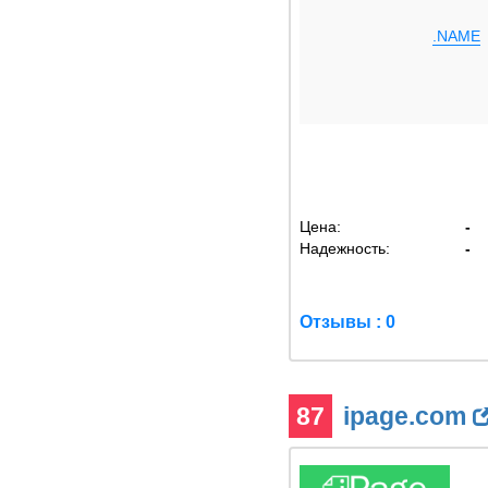
.NAME
Цена:
-
Надежность:
-
Отзывы : 0
87
ipage.com