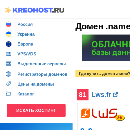
Домен .nam
Россия
Украина
Европа
VPS/VDS
Выделенные серверы
Где купить домен .name
Регистраторы доменов
Цены на домены
81
Lws.fr
Каталог
ИСКАТЬ ХОСТИНГ