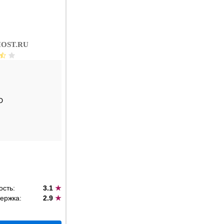
OST.RU
D
ость:
3.1
★
ержка:
2.9
★