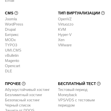
Email
CMS
ТИП ВИРТУАЛИЗАЦИИ
Joomla
OpenVZ
WordPress
Virtuozzo
Drupal
KVM
Битрикс
Hyper-V
MODx
Xen
TYPO3
VMware
UMI.CMS
vBulletin
Magento
Opencart
DLE
ПРОЧЕЕ
БЕСПЛАТНЫЙ ТЕСТ
Абузоустойчивый хостинг
Тестовый период
Безлимитный хостинг
Moneyback
Безопасный хостинг
VPS/VDS с тестовым
Черный список
периодом
Защита от DDOS