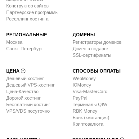
Конструктор сайтов
Партнерские программы
Реселлинг хостинга
РЕГИОНАЛЬНЫЕ
ДОМЕНЫ
Москва
Регистраторы доменов
Санкт-Петербург
Домен в подарок
SSL-сертификаты
ЦЕНА
СПОСОБЫ ОПЛАТЫ
Дешёвый хостинг
WebMoney
Дешевый VPS-хостинг
ЮMoney
Цена-Качество
Visa-MasterCard
Дорогой хостинг
PayPal
Бесплатный хостинг
Терминалы QIWI
VPS/VDS посуточно
RBK Money
Банк (квитанция)
Криптовалюта