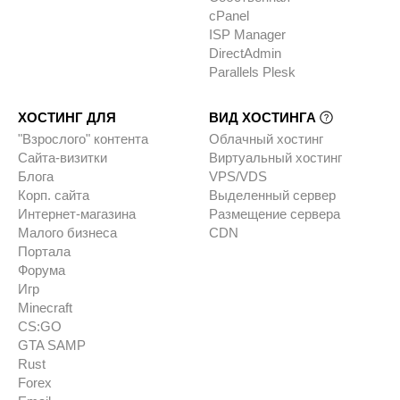
cPanel
ISP Manager
DirectAdmin
Parallels Plesk
ХОСТИНГ ДЛЯ
ВИД ХОСТИНГА
"Взрослого" контента
Облачный хостинг
Сайта-визитки
Виртуальный хостинг
Блога
VPS/VDS
Корп. сайта
Выделенный сервер
Интернет-магазина
Размещение сервера
Малого бизнеса
CDN
Портала
Форума
Игр
Minecraft
CS:GO
GTA SAMP
Rust
Forex