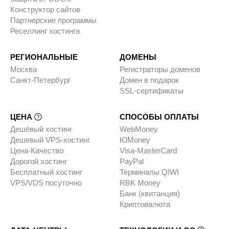
Конструктор сайтов
Партнерские программы
Реселлинг хостинга
РЕГИОНАЛЬНЫЕ
ДОМЕНЫ
Москва
Регистраторы доменов
Санкт-Петербург
Домен в подарок
SSL-сертификаты
ЦЕНА
СПОСОБЫ ОПЛАТЫ
Дешёвый хостинг
WebMoney
Дешевый VPS-хостинг
ЮMoney
Цена-Качество
Visa-MasterCard
Дорогой хостинг
PayPal
Бесплатный хостинг
Терминалы QIWI
VPS/VDS посуточно
RBK Money
Банк (квитанция)
Криптовалюта