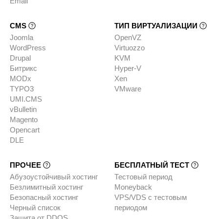
Email
CMS
ТИП ВИРТУАЛИЗАЦИИ
Joomla
OpenVZ
WordPress
Virtuozzo
Drupal
KVM
Битрикс
Hyper-V
MODx
Xen
TYPO3
VMware
UMI.CMS
vBulletin
Magento
Opencart
DLE
ПРОЧЕЕ
БЕСПЛАТНЫЙ ТЕСТ
Абузоустойчивый хостинг
Тестовый период
Безлимитный хостинг
Moneyback
Безопасный хостинг
VPS/VDS с тестовым
Черный список
периодом
Защита от DDOS