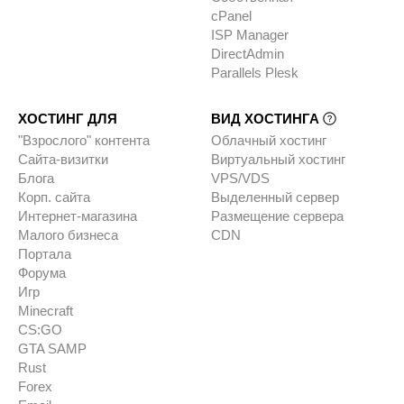
cPanel
ISP Manager
DirectAdmin
Parallels Plesk
ХОСТИНГ ДЛЯ
ВИД ХОСТИНГА
"Взрослого" контента
Облачный хостинг
Сайта-визитки
Виртуальный хостинг
Блога
VPS/VDS
Корп. сайта
Выделенный сервер
Интернет-магазина
Размещение сервера
Малого бизнеса
CDN
Портала
Форума
Игр
Minecraft
CS:GO
GTA SAMP
Rust
Forex