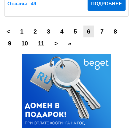
Отзывы : 49
ПОДРОБНЕЕ
<
1
2
3
4
5
6
7
8
9
10
11
>
»