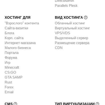
DirectAdmin
Parallels Plesk
ХОСТИНГ ДЛЯ
ВИД ХОСТИНГА
"Взрослого" контента
Облачный хостинг
Сайта-визитки
Виртуальный хостинг
Блога
VPS/VDS
Корп. сайта
Выделенный сервер
Интернет-магазина
Размещение сервера
Малого бизнеса
CDN
Портала
Форума
Игр
Minecraft
CS:GO
GTA SAMP
Rust
Forex
Email
CMS
ТИП ВИРТУАЛИЗАЦИИ