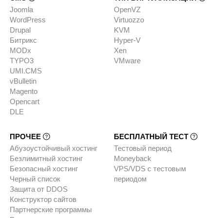
Joomla
OpenVZ
WordPress
Virtuozzo
Drupal
KVM
Битрикс
Hyper-V
MODx
Xen
TYPO3
VMware
UMI.CMS
vBulletin
Magento
Opencart
DLE
ПРОЧЕЕ
БЕСПЛАТНЫЙ ТЕСТ
Абузоустойчивый хостинг
Тестовый период
Безлимитный хостинг
Moneyback
Безопасный хостинг
VPS/VDS с тестовым
Черный список
периодом
Защита от DDOS
Конструктор сайтов
Партнерские программы