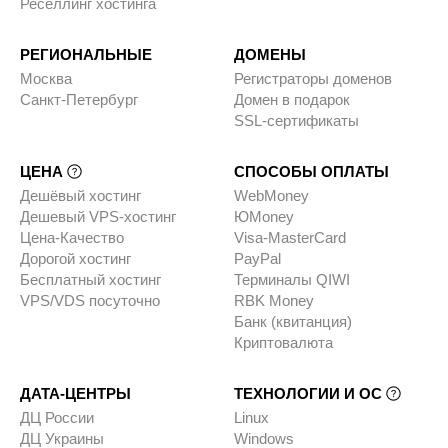
Реселлинг хостинга
РЕГИОНАЛЬНЫЕ
ДОМЕНЫ
Москва
Регистраторы доменов
Санкт-Петербург
Домен в подарок
SSL-сертификаты
ЦЕНА
СПОСОБЫ ОПЛАТЫ
Дешёвый хостинг
WebMoney
Дешевый VPS-хостинг
ЮMoney
Цена-Качество
Visa-MasterCard
Дорогой хостинг
PayPal
Бесплатный хостинг
Терминалы QIWI
VPS/VDS посуточно
RBK Money
Банк (квитанция)
Криптовалюта
ДАТА-ЦЕНТРЫ
ТЕХНОЛОГИИ И ОС
ДЦ России
Linux
ДЦ Украины
Windows