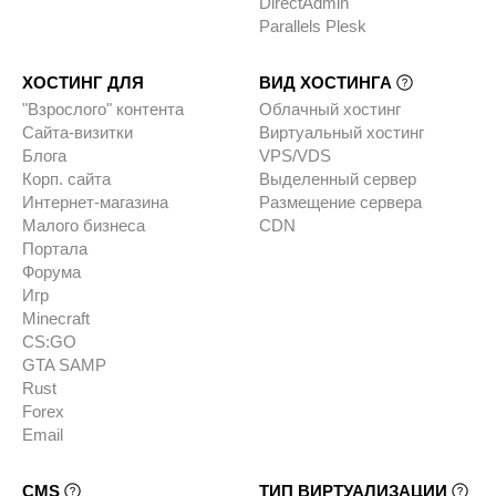
DirectAdmin
Parallels Plesk
ХОСТИНГ ДЛЯ
ВИД ХОСТИНГА
"Взрослого" контента
Облачный хостинг
Сайта-визитки
Виртуальный хостинг
Блога
VPS/VDS
Корп. сайта
Выделенный сервер
Интернет-магазина
Размещение сервера
Малого бизнеса
CDN
Портала
Форума
Игр
Minecraft
CS:GO
GTA SAMP
Rust
Forex
Email
CMS
ТИП ВИРТУАЛИЗАЦИИ