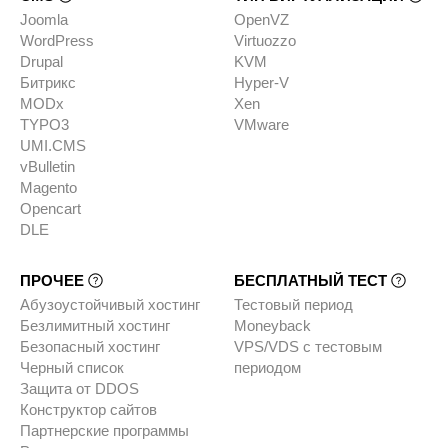
Joomla
OpenVZ
WordPress
Virtuozzo
Drupal
KVM
Битрикс
Hyper-V
MODx
Xen
TYPO3
VMware
UMI.CMS
vBulletin
Magento
Opencart
DLE
ПРОЧЕЕ
БЕСПЛАТНЫЙ ТЕСТ
Абузоустойчивый хостинг
Тестовый период
Безлимитный хостинг
Moneyback
Безопасный хостинг
VPS/VDS с тестовым
Черный список
периодом
Защита от DDOS
Конструктор сайтов
Партнерские программы