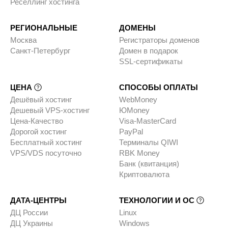
Реселлинг хостинга
РЕГИОНАЛЬНЫЕ
ДОМЕНЫ
Москва
Регистраторы доменов
Санкт-Петербург
Домен в подарок
SSL-сертификаты
ЦЕНА
СПОСОБЫ ОПЛАТЫ
Дешёвый хостинг
WebMoney
Дешевый VPS-хостинг
ЮMoney
Цена-Качество
Visa-MasterCard
Дорогой хостинг
PayPal
Бесплатный хостинг
Терминалы QIWI
VPS/VDS посуточно
RBK Money
Банк (квитанция)
Криптовалюта
ДАТА-ЦЕНТРЫ
ТЕХНОЛОГИИ И ОС
ДЦ России
Linux
ДЦ Украины
Windows