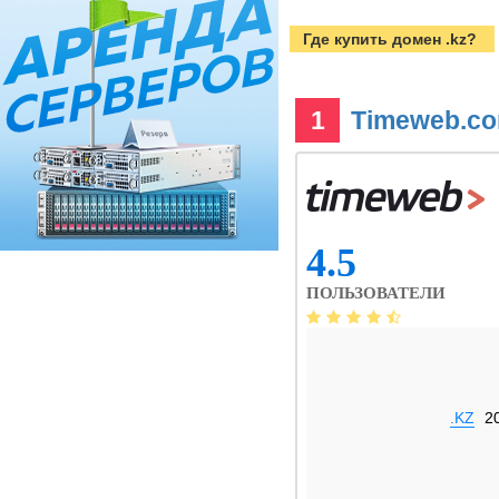
Где купить домен .kz?
1
Timeweb.c
4.5
ПОЛЬЗОВАТЕЛИ
.KZ
2