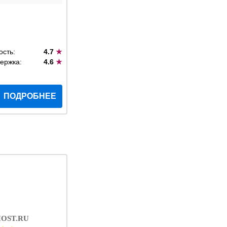
ость:
4.7
★
ержка:
4.6
★
ПОДРОБНЕЕ
OST.RU