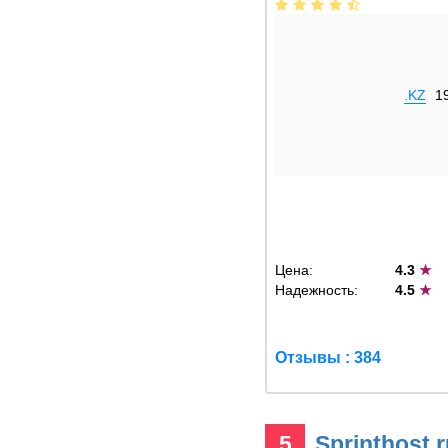
.KZ
1
Цена:
4.3
★
Надежность:
4.5
★
Отзывы : 384
5
Sprinthost.