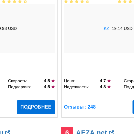
9.93 USD
.KZ
19.14 USD
Скорость:
4.5
★
Цена:
4.7
★
Скор
Поддержка:
4.5
★
Надежность:
4.8
★
Подд
ПОДРОБНЕЕ
Отзывы : 248
ru
6
AEZA.net