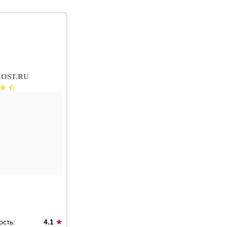
OST.RU
ость:
4.1
★