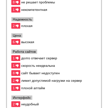
Также порадовали цены и технические характеристики
8
не решает проблемы
VPS и выделенных серверов. Для
выделенных серверов
1
некомпетентная
компания предоставляет услугу индивидуальной
защиты от атак.
Можно сказать, что виртуальный
Надежность
хостинг подойдет для любого пользователя, а VPS и
2
плохая
выделенные серверы рекомендуем использовать более
технически подкованным пользователям.
Цена
6
высокая
Работа сайтов
1
долго отвечает сервер
1
скорость неидеальна
8
сайт бывает недоступен
2
лимит допустимой нагрузки на сервер
1
плохой аптайм
Интерфейс
2
неудобный