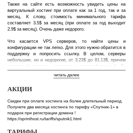
Также на сайте есть возможность увидеть цены на
виртуальный хостинг при оплате как за 1 год, так и за
месяц. К слову, стоимость минимального тарифа
составляет 3.5$ за месяц (при оплате за год выходит
2.9$ за месяц). Очень даже недорого.
Что касается VPS серверов, то найти цены и
конфигурации не так легко. Для этого нужно обратится в
поддержку и попросить ссылку. В целом, серверы
небольшие, но и недорогие, от 3.23$ до 81.13$, причем
последний сервер - полностью масштабируемый. То
есть, имеющиеся характеристики можно уменьшить и
читать далее
сервер будет намного дешевле. На VPS сервер можно
установить Debian, CentOS, Ubuntu, FreeBSD и Fedora.
АКЦИИ
По поводу конфигурации выделенных серверов нужно
Скидки при оплате хостинга на более длительный период.
писать тикет в поддержку, так как на сайте указаны
Получите два месяца хостинга по тарифу «Спутник-1» в
только конфигурации “идеального” сервера, и они
подарок при регистрации домена !
подберут сервер для вас. Стоит заметить, что
https://sprinthost.ru/tariffs/sputnik1.html
представленная конфигурация действительно очень
близка к идеалу. Сервер довольно мощный , хотя и
ТАРИФЫ