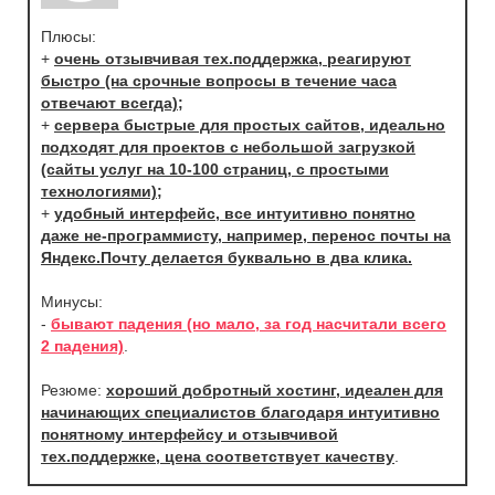
Плюсы:
+
очень отзывчивая тех.поддержка, реагируют
быстро (на срочные вопросы в течение часа
отвечают всегда);
+
сервера быстрые для простых сайтов, идеально
подходят для проектов с небольшой загрузкой
(сайты услуг на 10-100 страниц, с простыми
технологиями);
+
удобный интерфейс, все интуитивно понятно
даже не-программисту, например, перенос почты на
Яндекс.Почту делается буквально в два клика.
Минусы:
-
бывают падения (но мало, за год насчитали всего
2 падения)
.
Резюме:
хороший добротный хостинг, идеален для
начинающих специалистов благодаря интуитивно
понятному интерфейсу и отзывчивой
тех.поддержке, цена соответствует качеству
.