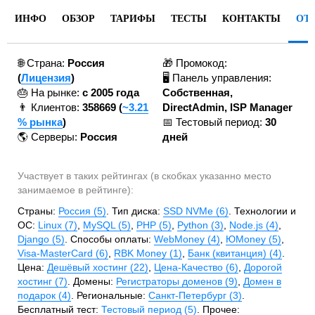
ИНФО
ОБЗОР
ТАРИФЫ
ТЕСТЫ
КОНТАКТЫ
ОТ
🌐 Страна:
Россия
🎁 Промокод:
(
Лицензия
)
🖥️ Панель управления:
🎂 На рынке:
c 2005 года
Собственная,
👨 Клиентов:
358669 (
~3.21
DirectAdmin, ISP Manager
% рынка
)
📅 Тестовый период:
30
🌎 Серверы:
Россия
дней
Участвует в таких рейтингах (в скобках указанно место
занимаемое в рейтинге):
Страны:
Россия (5)
. Тип диска:
SSD NVMe (6)
. Технологии и
ОС:
Linux (7)
,
MySQL (5)
,
PHP (5)
,
Python (3)
,
Node.js (4)
,
Django (5)
. Способы оплаты:
WebMoney (4)
,
ЮMoney (5)
,
Visa-MasterCard (6)
,
RBK Money (1)
,
Банк (квитанция) (4)
.
Цена:
Дешёвый хостинг (22)
,
Цена-Качество (6)
,
Дорогой
хостинг (7)
. Домены:
Регистраторы доменов (9)
,
Домен в
подарок (4)
. Региональные:
Санкт-Петербург (3)
.
Бесплатный тест:
Тестовый период (5)
. Прочее: