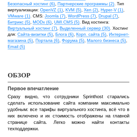
Безопасный хостинг (6)
,
Партнерские программы (2)
. Тип
виртуализации:
OpenVZ (1)
,
KVM (5)
,
Xen (2)
,
Hyper-V (1)
,
VMware (1)
. CMS:
Joomla (7)
,
WordPress (7)
,
Drupal (7)
,
Битрикс (5)
,
MODx (6)
,
UMI.CMS (5)
. Вид хостинга:
Виртуальный хостинг (7)
,
Выделенный сервер (30)
. Хостинг
для:
Сайта-визитки (5)
,
Блога (6)
,
Корп. сайта (5)
,
Интернет-
магазина (5)
,
Портала (6)
,
Форума (5)
,
Малого бизнеса (5)
,
Email (5)
ОБЗОР
Первое впечатление
Сразу видно, что сотрудники Sprinthost старались
сделать использование сайта компании максимально
удобным: все тарифы виртуального хостинга, всё что в
них включено и их стоимость отображены на главной
странице сайта. Легко можно найти контакты
техподдержки.