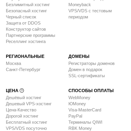
Безлимитный хостинг
Moneyback
Безопасный хостинг
VPS/VDS с тестовым
Черный список
периодом
Защита от DDOS
Конструктор сайтов
Партнерские программы
Реселлинг хостинга
РЕГИОНАЛЬНЫЕ
ДОМЕНЫ
Москва
Регистраторы доменов
Санкт-Петербург
Домен в подарок
SSL-сертификаты
ЦЕНА
СПОСОБЫ ОПЛАТЫ
Дешёвый хостинг
WebMoney
Дешевый VPS-хостинг
ЮMoney
Цена-Качество
Visa-MasterCard
Дорогой хостинг
PayPal
Бесплатный хостинг
Терминалы QIWI
VPS/VDS посуточно
RBK Money