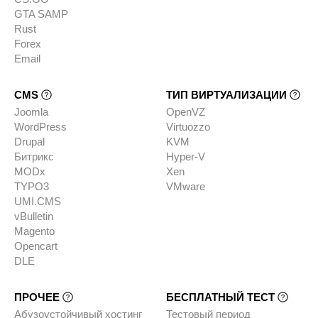
GTA SAMP
Rust
Forex
Email
CMS
ТИП ВИРТУАЛИЗАЦИИ
Joomla
OpenVZ
WordPress
Virtuozzo
Drupal
KVM
Битрикс
Hyper-V
MODx
Xen
TYPO3
VMware
UMI.CMS
vBulletin
Magento
Opencart
DLE
ПРОЧЕЕ
БЕСПЛАТНЫЙ ТЕСТ
Абузоустойчивый хостинг
Тестовый период