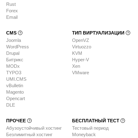
Rust
Forex
Email
CMS
ТИП ВИРТУАЛИЗАЦИИ
Joomla
OpenVZ
WordPress
Virtuozzo
Drupal
KVM
Битрикс
Hyper-V
MODx
Xen
TYPO3
VMware
UMI.CMS
vBulletin
Magento
Opencart
DLE
ПРОЧЕЕ
БЕСПЛАТНЫЙ ТЕСТ
Абузоустойчивый хостинг
Тестовый период
Безлимитный хостинг
Moneyback