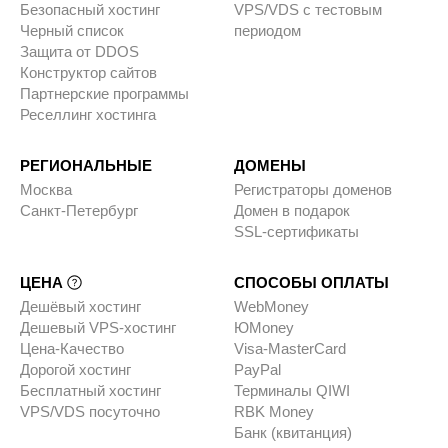
Безопасный хостинг
VPS/VDS с тестовым
Черный список
периодом
Защита от DDOS
Конструктор сайтов
Партнерские программы
Реселлинг хостинга
РЕГИОНАЛЬНЫЕ
ДОМЕНЫ
Москва
Регистраторы доменов
Санкт-Петербург
Домен в подарок
SSL-сертификаты
ЦЕНА
СПОСОБЫ ОПЛАТЫ
Дешёвый хостинг
WebMoney
Дешевый VPS-хостинг
ЮMoney
Цена-Качество
Visa-MasterCard
Дорогой хостинг
PayPal
Бесплатный хостинг
Терминалы QIWI
VPS/VDS посуточно
RBK Money
Банк (квитанция)