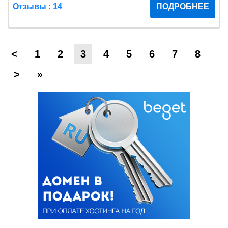
Отзывы : 14
ПОДРОБНЕЕ
<
1
2
3
4
5
6
7
8
>
»