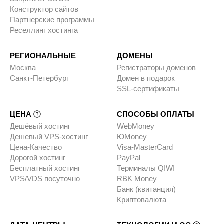
Конструктор сайтов
Партнерские программы
Реселлинг хостинга
РЕГИОНАЛЬНЫЕ
ДОМЕНЫ
Москва
Регистраторы доменов
Санкт-Петербург
Домен в подарок
SSL-сертификаты
ЦЕНА
СПОСОБЫ ОПЛАТЫ
Дешёвый хостинг
WebMoney
Дешевый VPS-хостинг
ЮMoney
Цена-Качество
Visa-MasterCard
Дорогой хостинг
PayPal
Бесплатный хостинг
Терминалы QIWI
VPS/VDS посуточно
RBK Money
Банк (квитанция)
Криптовалюта