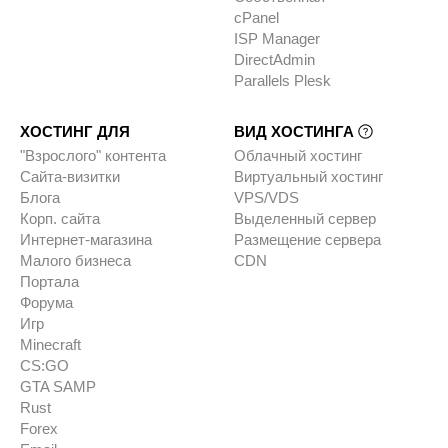
cPanel
ISP Manager
DirectAdmin
Parallels Plesk
ХОСТИНГ ДЛЯ
ВИД ХОСТИНГА
"Взрослого" контента
Облачный хостинг
Сайта-визитки
Виртуальный хостинг
Блога
VPS/VDS
Корп. сайта
Выделенный сервер
Интернет-магазина
Размещение сервера
Малого бизнеса
CDN
Портала
Форума
Игр
Minecraft
CS:GO
GTA SAMP
Rust
Forex