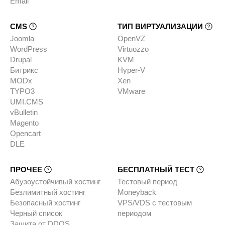
Email
CMS
ТИП ВИРТУАЛИЗАЦИИ
Joomla
OpenVZ
WordPress
Virtuozzo
Drupal
KVM
Битрикс
Hyper-V
MODx
Xen
TYPO3
VMware
UMI.CMS
vBulletin
Magento
Opencart
DLE
ПРОЧЕЕ
БЕСПЛАТНЫЙ ТЕСТ
Абузоустойчивый хостинг
Тестовый период
Безлимитный хостинг
Moneyback
Безопасный хостинг
VPS/VDS с тестовым
Черный список
периодом
Защита от DDOS