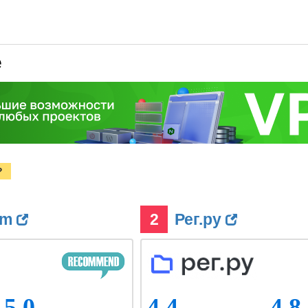
e
?
om
2
Рег.ру
5.0
4.4
4.8