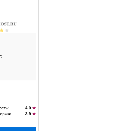
OST.RU
D
ость:
4.0
★
ержка:
3.9
★