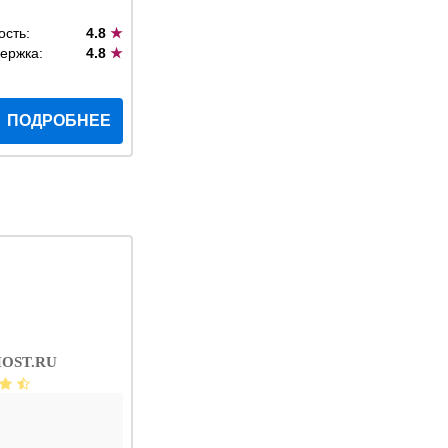
ость:
4.8
★
ержка:
4.8
★
ПОДРОБНЕЕ
OST.RU