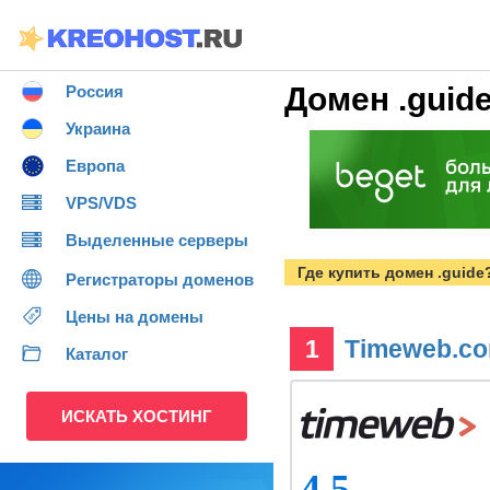
Домен .guid
Россия
Украина
Европа
VPS/VDS
Выделенные серверы
Где купить домен .guide
Регистраторы доменов
Цены на домены
1
Timeweb.c
Каталог
ИСКАТЬ ХОСТИНГ
4.5