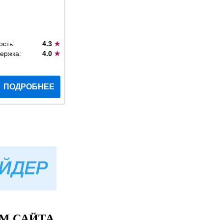
ость:
4.3
★
ержка:
4.0
★
ПОДРОБНЕЕ
М САЙТА