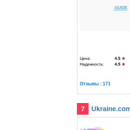
.GUIDE
Цена:
4.5
★
Надежность:
4.5
★
Отзывы : 171
7
Ukraine.co