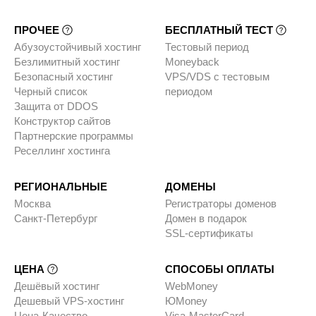
ПРОЧЕЕ
БЕСПЛАТНЫЙ ТЕСТ
Абузоустойчивый хостинг
Тестовый период
Безлимитный хостинг
Moneyback
Безопасный хостинг
VPS/VDS с тестовым
Черный список
периодом
Защита от DDOS
Конструктор сайтов
Партнерские программы
Реселлинг хостинга
РЕГИОНАЛЬНЫЕ
ДОМЕНЫ
Москва
Регистраторы доменов
Санкт-Петербург
Домен в подарок
SSL-сертификаты
ЦЕНА
СПОСОБЫ ОПЛАТЫ
Дешёвый хостинг
WebMoney
Дешевый VPS-хостинг
ЮMoney
Цена-Качество
Visa-MasterCard