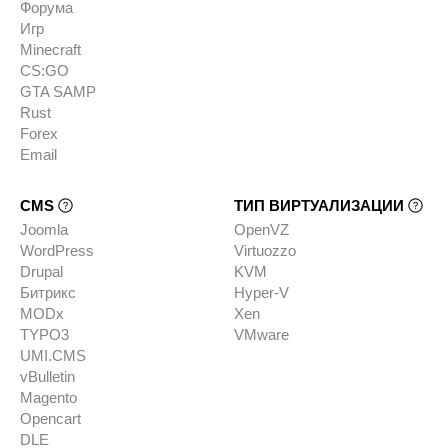
Форума
Игр
Minecraft
CS:GO
GTA SAMP
Rust
Forex
Email
CMS
ТИП ВИРТУАЛИЗАЦИИ
Joomla
OpenVZ
WordPress
Virtuozzo
Drupal
KVM
Битрикс
Hyper-V
MODx
Xen
TYPO3
VMware
UMI.CMS
vBulletin
Magento
Opencart
DLE