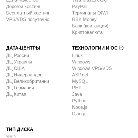
Дорогой хостинг
PayPal
Бесплатный хостинг
Терминалы QIWI
VPS/VDS посуточно
RBK Money
Банк (квитанция)
Криптовалюта
ДАТА-ЦЕНТРЫ
ТЕХНОЛОГИИ И ОС
ДЦ России
Linux
ДЦ Украины
Windows
ДЦ США
Windows VPS/VDS
ДЦ Нидерландов
ASP.net
ДЦ Великобритании
MySQL
ДЦ Германии
PHP
ДЦ Китая
Java
Python
Node.js
Django
ТИП ДИСКА
SSD