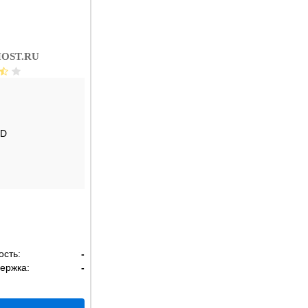
OST.RU
SD
ость:
-
ержка:
-