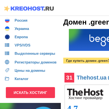
Домен .gree
Россия
Украина
Европа
VPS/VDS
Выделенные серверы
Где купить домен .green
Регистраторы доменов
Цены на домены
31
Thehost.ua
Каталог
ИСКАТЬ ХОСТИНГ
4.7