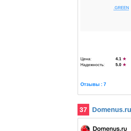
.GREEN
Цена:
4.1
★
Надежность:
5.0
★
Отзывы : 7
37
Domenus.r