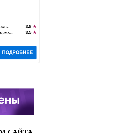
ость:
3.8
★
ержка:
3.5
★
ПОДРОБНЕЕ
М САЙТА