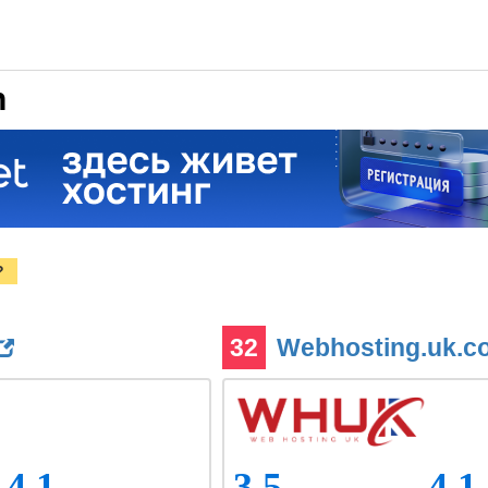
n
?
32
Webhosting.uk.
4.1
3.5
4.1