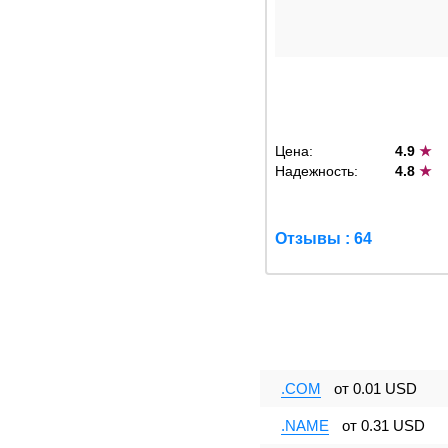
Цена:
4.9
★
Надежность:
4.8
★
Отзывы : 64
.COM
от
0.01 USD
.NAME
от
0.31 USD