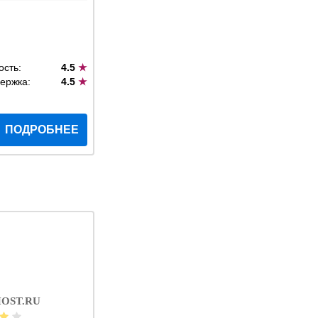
ость:
4.5
★
ержка:
4.5
★
ПОДРОБНЕЕ
OST.RU