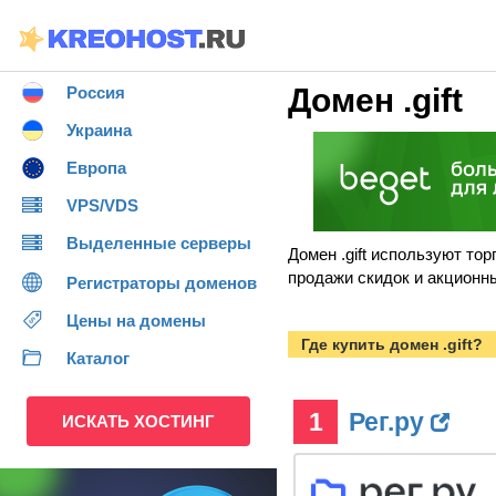
Домен .gift
Россия
Украина
Европа
VPS/VDS
Выделенные серверы
Домен .gift используют то
продажи скидок и акционн
Регистраторы доменов
Цены на домены
Где купить домен .gift?
Каталог
1
Рег.ру
ИСКАТЬ ХОСТИНГ