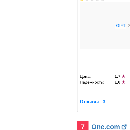
.GIFT
Цена:
1.7
★
Надежность:
1.0
★
Отзывы : 3
7
One.com