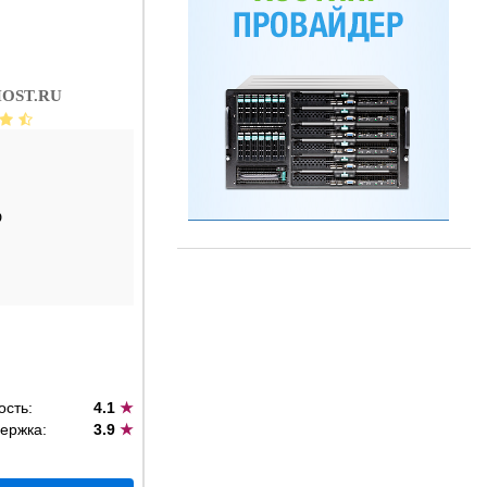
OST.RU
D
ость:
4.1
★
ержка:
3.9
★