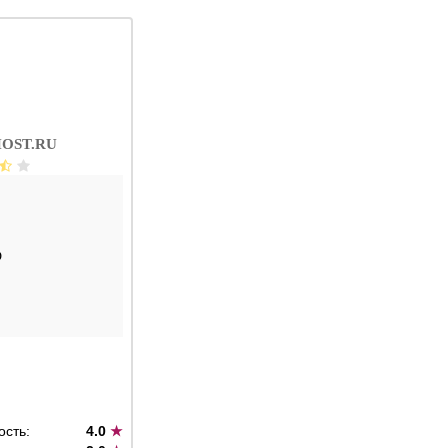
OST.RU
D
ость:
4.0
★