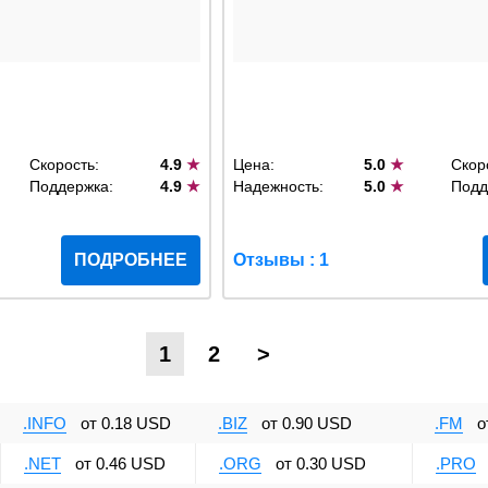
Скорость:
4.9
★
Цена:
5.0
★
Скор
Поддержка:
4.9
★
Надежность:
5.0
★
Подд
ПОДРОБНЕЕ
Отзывы : 1
1
2
>
.INFO
от
0.18 USD
.BIZ
от
0.90 USD
.FM
о
.NET
от
0.46 USD
.ORG
от
0.30 USD
.PRO