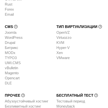
Rust
Forex
Email
CMS
ТИП ВИРТУАЛИЗАЦИИ
Joomla
OpenVZ
WordPress
Virtuozzo
Drupal
KVM
Битрикс
Hyper-V
MODx
Xen
TYPO3
VMware
UMI.CMS
vBulletin
Magento
Opencart
DLE
ПРОЧЕЕ
БЕСПЛАТНЫЙ ТЕСТ
Абузоустойчивый хостинг
Тестовый период
Безлимитный хостинг
Moneyback