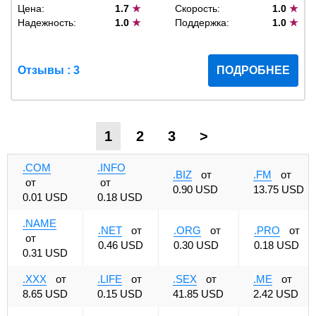
Цена:
1.7
★
Скорость:
1.0
★
Надежность:
1.0
★
Поддержка:
1.0
★
Отзывы : 3
ПОДРОБНЕЕ
1
2
3
>
.COM
.INFO
.BIZ
от
.FM
от
от
от
0.90 USD
13.75 USD
0.01 USD
0.18 USD
.NAME
.NET
от
.ORG
от
.PRO
от
от
0.46 USD
0.30 USD
0.18 USD
0.31 USD
.XXX
от
.LIFE
от
.SEX
от
.ME
от
8.65 USD
0.15 USD
41.85 USD
2.42 USD