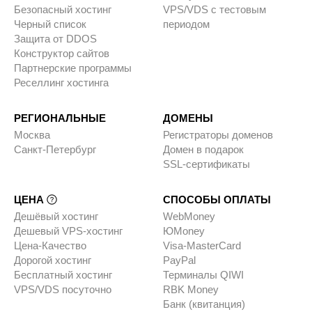
Безопасный хостинг
VPS/VDS с тестовым
Черный список
периодом
Защита от DDOS
Конструктор сайтов
Партнерские программы
Реселлинг хостинга
РЕГИОНАЛЬНЫЕ
ДОМЕНЫ
Москва
Регистраторы доменов
Санкт-Петербург
Домен в подарок
SSL-сертификаты
ЦЕНА
СПОСОБЫ ОПЛАТЫ
Дешёвый хостинг
WebMoney
Дешевый VPS-хостинг
ЮMoney
Цена-Качество
Visa-MasterCard
Дорогой хостинг
PayPal
Бесплатный хостинг
Терминалы QIWI
VPS/VDS посуточно
RBK Money
Банк (квитанция)