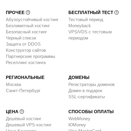
ПРОЧЕЕ
БЕСПЛАТНЫЙ ТЕСТ
Абузоустойчивый хостинг
Тестовый период
Безлимитный хостинг
Moneyback
Безопасный хостинг
VPS/VDS с тестовым
Черный список
периодом
Защита от DDOS
Конструктор сайтов
Партнерские программы
Реселлинг хостинга
РЕГИОНАЛЬНЫЕ
ДОМЕНЫ
Москва
Регистраторы доменов
Санкт-Петербург
Домен в подарок
SSL-сертификаты
ЦЕНА
СПОСОБЫ ОПЛАТЫ
Дешёвый хостинг
WebMoney
Дешевый VPS-хостинг
ЮMoney
Цена-Качество
Visa-MasterCard