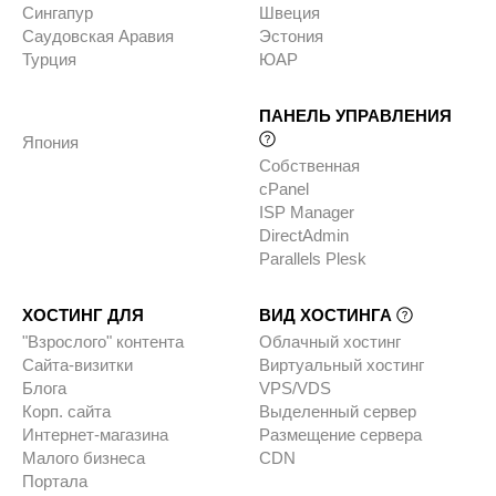
Сингапур
Швеция
Саудовская Аравия
Эстония
Турция
ЮАР
ПАНЕЛЬ УПРАВЛЕНИЯ
Япония
Собственная
cPanel
ISP Manager
DirectAdmin
Parallels Plesk
ХОСТИНГ ДЛЯ
ВИД ХОСТИНГА
"Взрослого" контента
Облачный хостинг
Сайта-визитки
Виртуальный хостинг
Блога
VPS/VDS
Корп. сайта
Выделенный сервер
Интернет-магазина
Размещение сервера
Малого бизнеса
CDN
Портала