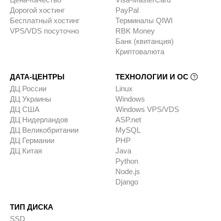
Дорогой хостинг
PayPal
Бесплатный хостинг
Терминалы QIWI
VPS/VDS посуточно
RBK Money
Банк (квитанция)
Криптовалюта
ДАТА-ЦЕНТРЫ
ТЕХНОЛОГИИ И ОС
ДЦ России
Linux
ДЦ Украины
Windows
ДЦ США
Windows VPS/VDS
ДЦ Нидерландов
ASP.net
ДЦ Великобритании
MySQL
ДЦ Германии
PHP
ДЦ Китая
Java
Python
Node.js
Django
ТИП ДИСКА
SSD