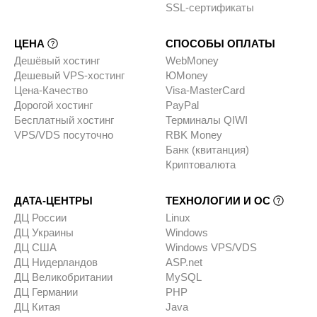
SSL-сертификаты
ЦЕНА
СПОСОБЫ ОПЛАТЫ
Дешёвый хостинг
WebMoney
Дешевый VPS-хостинг
ЮMoney
Цена-Качество
Visa-MasterCard
Дорогой хостинг
PayPal
Бесплатный хостинг
Терминалы QIWI
VPS/VDS посуточно
RBK Money
Банк (квитанция)
Криптовалюта
ДАТА-ЦЕНТРЫ
ТЕХНОЛОГИИ И ОС
ДЦ России
Linux
ДЦ Украины
Windows
ДЦ США
Windows VPS/VDS
ДЦ Нидерландов
ASP.net
ДЦ Великобритании
MySQL
ДЦ Германии
PHP
ДЦ Китая
Java