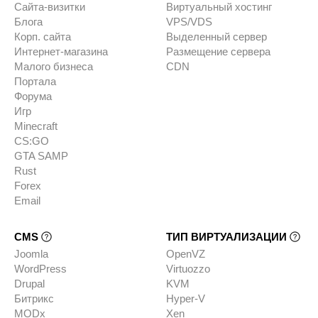
Сайта-визитки
Виртуальный хостинг
Блога
VPS/VDS
Корп. сайта
Выделенный сервер
Интернет-магазина
Размещение сервера
Малого бизнеса
CDN
Портала
Форума
Игр
Minecraft
CS:GO
GTA SAMP
Rust
Forex
Email
CMS
ТИП ВИРТУАЛИЗАЦИИ
Joomla
OpenVZ
WordPress
Virtuozzo
Drupal
KVM
Битрикс
Hyper-V
MODx
Xen