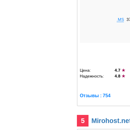
.MS
3
Цена:
4.7
★
Надежность:
4.8
★
Отзывы : 754
5
Mirohost.ne