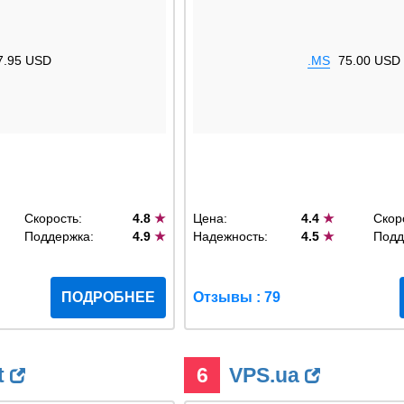
7.95 USD
.MS
75.00 USD
Скорость:
4.8
★
Цена:
4.4
★
Скор
Поддержка:
4.9
★
Надежность:
4.5
★
Подд
ПОДРОБНЕЕ
Отзывы : 79
t
6
VPS.ua