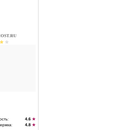
OST.RU
ость:
4.6
★
ержка:
4.8
★