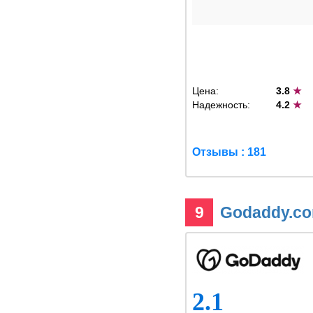
Цена:
3.8
★
Надежность:
4.2
★
Отзывы : 181
9
Godaddy.c
2.1