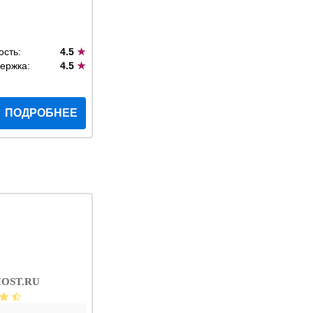
ость:
4.5
★
ержка:
4.5
★
ПОДРОБНЕЕ
OST.RU