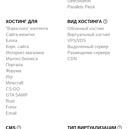
DirectAdmin
Parallels Plesk
ХОСТИНГ ДЛЯ
ВИД ХОСТИНГА
"Взрослого" контента
Облачный хостинг
Сайта-визитки
Виртуальный хостинг
Блога
VPS/VDS
Корп. сайта
Выделенный сервер
Интернет-магазина
Размещение сервера
Малого бизнеса
CDN
Портала
Форума
Игр
Minecraft
CS:GO
GTA SAMP
Rust
Forex
Email
CMS
ТИП ВИРТУАЛИЗАЦИИ