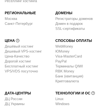
Реселлинг хостинга
РЕГИОНАЛЬНЫЕ
ДОМЕНЫ
Москва
Регистраторы доменов
Санкт-Петербург
Домен в подарок
SSL-сертификаты
ЦЕНА
СПОСОБЫ ОПЛАТЫ
Дешёвый хостинг
WebMoney
Дешевый VPS-хостинг
ЮMoney
Цена-Качество
Visa-MasterCard
Дорогой хостинг
PayPal
Бесплатный хостинг
Терминалы QIWI
VPS/VDS посуточно
RBK Money
Банк (квитанция)
Криптовалюта
ДАТА-ЦЕНТРЫ
ТЕХНОЛОГИИ И ОС
ДЦ России
Linux
ДЦ Украины
Windows