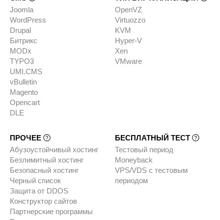
Joomla
OpenVZ
WordPress
Virtuozzo
Drupal
KVM
Битрикс
Hyper-V
MODx
Xen
TYPO3
VMware
UMI.CMS
vBulletin
Magento
Opencart
DLE
ПРОЧЕЕ
БЕСПЛАТНЫЙ ТЕСТ
Абузоустойчивый хостинг
Тестовый период
Безлимитный хостинг
Moneyback
Безопасный хостинг
VPS/VDS с тестовым
Черный список
периодом
Защита от DDOS
Конструктор сайтов
Партнерские программы