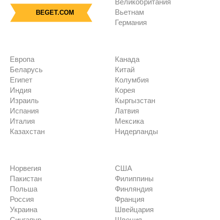
Великобритания
Вьетнам
BEGET.COM
Германия
Европа
Канада
Беларусь
Китай
Египет
Колумбия
Индия
Корея
Израиль
Кыргызстан
Испания
Латвия
Италия
Мексика
Казахстан
Нидерланды
Норвегия
США
Пакистан
Филиппины
Польша
Финляндия
Россия
Франция
Украина
Швейцария
Сингапур
Швеция