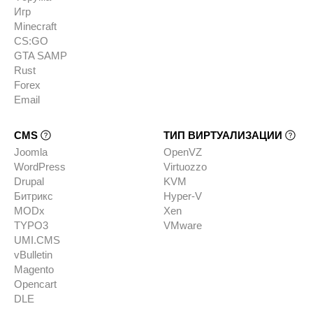
Игр
Minecraft
CS:GO
GTA SAMP
Rust
Forex
Email
CMS
ТИП ВИРТУАЛИЗАЦИИ
Joomla
OpenVZ
WordPress
Virtuozzo
Drupal
KVM
Битрикс
Hyper-V
MODx
Xen
TYPO3
VMware
UMI.CMS
vBulletin
Magento
Opencart
DLE