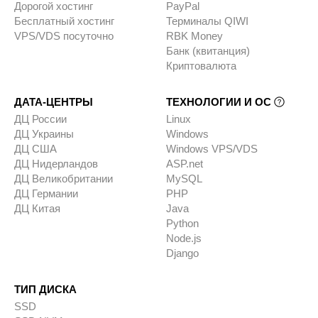
Дорогой хостинг
PayPal
Бесплатный хостинг
Терминалы QIWI
VPS/VDS посуточно
RBK Money
Банк (квитанция)
Криптовалюта
ДАТА-ЦЕНТРЫ
ТЕХНОЛОГИИ И ОС
ДЦ России
Linux
ДЦ Украины
Windows
ДЦ США
Windows VPS/VDS
ДЦ Нидерландов
ASP.net
ДЦ Великобритании
MySQL
ДЦ Германии
PHP
ДЦ Китая
Java
Python
Node.js
Django
ТИП ДИСКА
SSD