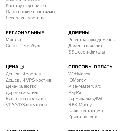
Конструктор сайтов
Партнерские программы
Реселлинг хостинга
РЕГИОНАЛЬНЫЕ
ДОМЕНЫ
Москва
Регистраторы доменов
Санкт-Петербург
Домен в подарок
SSL-сертификаты
ЦЕНА
СПОСОБЫ ОПЛАТЫ
Дешёвый хостинг
WebMoney
Дешевый VPS-хостинг
ЮMoney
Цена-Качество
Visa-MasterCard
Дорогой хостинг
PayPal
Бесплатный хостинг
Терминалы QIWI
VPS/VDS посуточно
RBK Money
Банк (квитанция)
Криптовалюта