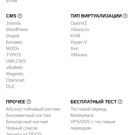
Email
CMS
ТИП ВИРТУАЛИЗАЦИИ
Joomla
OpenVZ
WordPress
Virtuozzo
Drupal
KVM
Битрикс
Hyper-V
MODx
Xen
TYPO3
VMware
UMI.CMS
vBulletin
Magento
Opencart
DLE
ПРОЧЕЕ
БЕСПЛАТНЫЙ ТЕСТ
Абузоустойчивый хостинг
Тестовый период
Безлимитный хостинг
Moneyback
Безопасный хостинг
VPS/VDS с тестовым
Черный список
периодом
Защита от DDOS