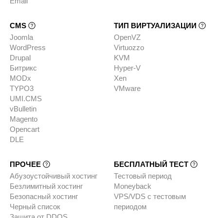
Email
CMS
ТИП ВИРТУАЛИЗАЦИИ
Joomla
OpenVZ
WordPress
Virtuozzo
Drupal
KVM
Битрикс
Hyper-V
MODx
Xen
TYPO3
VMware
UMI.CMS
vBulletin
Magento
Opencart
DLE
ПРОЧЕЕ
БЕСПЛАТНЫЙ ТЕСТ
Абузоустойчивый хостинг
Тестовый период
Безлимитный хостинг
Moneyback
Безопасный хостинг
VPS/VDS с тестовым
Черный список
периодом
Защита от DDOS