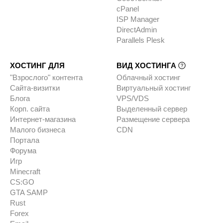
cPanel
ISP Manager
DirectAdmin
Parallels Plesk
ХОСТИНГ ДЛЯ
ВИД ХОСТИНГА
"Взрослого" контента
Облачный хостинг
Сайта-визитки
Виртуальный хостинг
Блога
VPS/VDS
Корп. сайта
Выделенный сервер
Интернет-магазина
Размещение сервера
Малого бизнеса
CDN
Портала
Форума
Игр
Minecraft
CS:GO
GTA SAMP
Rust
Forex