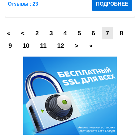
Отзывы : 23
ПОДРОБНЕЕ
«
<
2
3
4
5
6
7
8
9
10
11
12
>
»