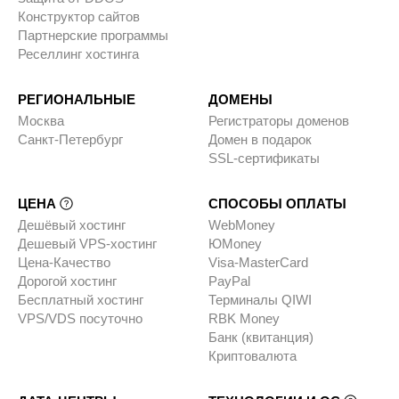
Конструктор сайтов
Партнерские программы
Реселлинг хостинга
РЕГИОНАЛЬНЫЕ
ДОМЕНЫ
Москва
Регистраторы доменов
Санкт-Петербург
Домен в подарок
SSL-сертификаты
ЦЕНА
СПОСОБЫ ОПЛАТЫ
Дешёвый хостинг
WebMoney
Дешевый VPS-хостинг
ЮMoney
Цена-Качество
Visa-MasterCard
Дорогой хостинг
PayPal
Бесплатный хостинг
Терминалы QIWI
VPS/VDS посуточно
RBK Money
Банк (квитанция)
Криптовалюта