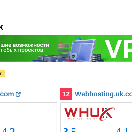
k
?
.com
12
Webhosting.uk.
4.2
3.5
4.1