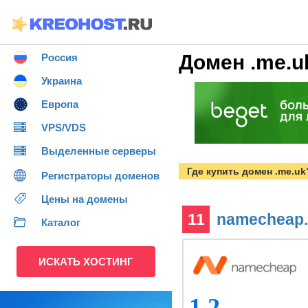
Домен .me.u
Россия
Украина
Европа
VPS/VDS
Выделенные серверы
Где купить домен .me.uk
Регистраторы доменов
Цены на домены
11
namecheap
Каталог
ИСКАТЬ ХОСТИНГ
1.2