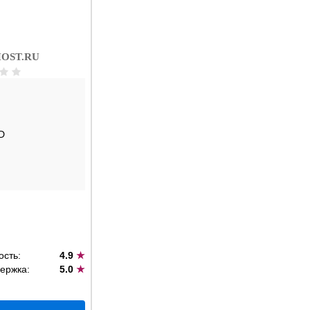
OST.RU
D
ость:
4.9
★
ержка:
5.0
★