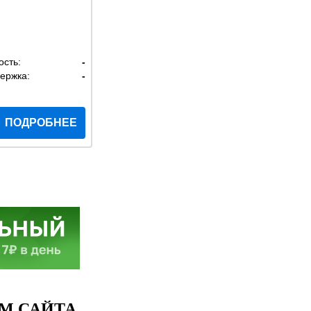
ость:
-
ержка:
-
ПОДРОБНЕЕ
М САЙТА