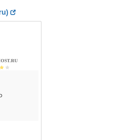
ru)
OST.RU
D