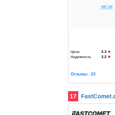
.ME.UK
Цена:
2.3
★
Надежность:
2.2
★
Отзывы : 23
17
FastComet