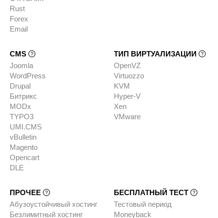
Rust
Forex
Email
CMS
ТИП ВИРТУАЛИЗАЦИИ
Joomla
OpenVZ
WordPress
Virtuozzo
Drupal
KVM
Битрикс
Hyper-V
MODx
Xen
TYPO3
VMware
UMI.CMS
vBulletin
Magento
Opencart
DLE
ПРОЧЕЕ
БЕСПЛАТНЫЙ ТЕСТ
Абузоустойчивый хостинг
Тестовый период
Безлимитный хостинг
Moneyback