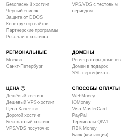
Безопасный хостинг
VPS/VDS с тестовым
Черный список
периодом
Защита от DDOS
Конструктор сайтов
Партнерские программы
Реселлинг хостинга
РЕГИОНАЛЬНЫЕ
ДОМЕНЫ
Москва
Регистраторы доменов
Санкт-Петербург
Домен в подарок
SSL-сертификаты
ЦЕНА
СПОСОБЫ ОПЛАТЫ
Дешёвый хостинг
WebMoney
Дешевый VPS-хостинг
ЮMoney
Цена-Качество
Visa-MasterCard
Дорогой хостинг
PayPal
Бесплатный хостинг
Терминалы QIWI
VPS/VDS посуточно
RBK Money
Банк (квитанция)