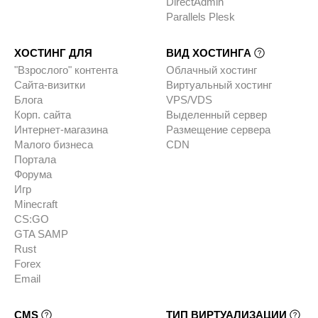
DirectAdmin
Parallels Plesk
ХОСТИНГ ДЛЯ
ВИД ХОСТИНГА
"Взрослого" контента
Облачный хостинг
Сайта-визитки
Виртуальный хостинг
Блога
VPS/VDS
Корп. сайта
Выделенный сервер
Интернет-магазина
Размещение сервера
Малого бизнеса
CDN
Портала
Форума
Игр
Minecraft
CS:GO
GTA SAMP
Rust
Forex
Email
CMS
ТИП ВИРТУАЛИЗАЦИИ