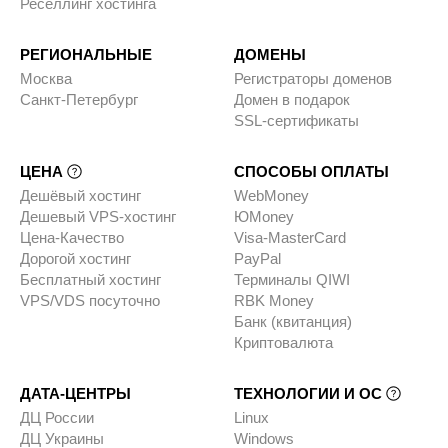
Реселлинг хостинга
РЕГИОНАЛЬНЫЕ
ДОМЕНЫ
Москва
Регистраторы доменов
Санкт-Петербург
Домен в подарок
SSL-сертификаты
ЦЕНА
СПОСОБЫ ОПЛАТЫ
Дешёвый хостинг
WebMoney
Дешевый VPS-хостинг
ЮMoney
Цена-Качество
Visa-MasterCard
Дорогой хостинг
PayPal
Бесплатный хостинг
Терминалы QIWI
VPS/VDS посуточно
RBK Money
Банк (квитанция)
Криптовалюта
ДАТА-ЦЕНТРЫ
ТЕХНОЛОГИИ И ОС
ДЦ России
Linux
ДЦ Украины
Windows