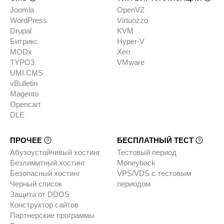
Joomla
OpenVZ
WordPress
Virtuozzo
Drupal
KVM
Битрикс
Hyper-V
MODx
Xen
TYPO3
VMware
UMI.CMS
vBulletin
Magento
Opencart
DLE
ПРОЧЕЕ
БЕСПЛАТНЫЙ ТЕСТ
Абузоустойчивый хостинг
Тестовый период
Безлимитный хостинг
Moneyback
Безопасный хостинг
VPS/VDS с тестовым
Черный список
периодом
Защита от DDOS
Конструктор сайтов
Партнерские программы