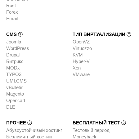
Rust
Forex
Email
CMS
ТИП ВИРТУАЛИЗАЦИИ
Joomla
OpenVZ
WordPress
Virtuozzo
Drupal
KVM
Битрикс
Hyper-V
MODx
Xen
TYPO3
VMware
UMI.CMS
vBulletin
Magento
Opencart
DLE
ПРОЧЕЕ
БЕСПЛАТНЫЙ ТЕСТ
Абузоустойчивый хостинг
Тестовый период
Безлимитный хостинг
Moneyback