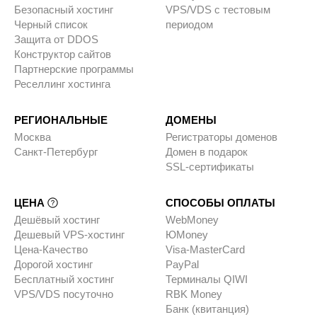
Безопасный хостинг
VPS/VDS с тестовым
Черный список
периодом
Защита от DDOS
Конструктор сайтов
Партнерские программы
Реселлинг хостинга
РЕГИОНАЛЬНЫЕ
ДОМЕНЫ
Москва
Регистраторы доменов
Санкт-Петербург
Домен в подарок
SSL-сертификаты
ЦЕНА
СПОСОБЫ ОПЛАТЫ
Дешёвый хостинг
WebMoney
Дешевый VPS-хостинг
ЮMoney
Цена-Качество
Visa-MasterCard
Дорогой хостинг
PayPal
Бесплатный хостинг
Терминалы QIWI
VPS/VDS посуточно
RBK Money
Банк (квитанция)