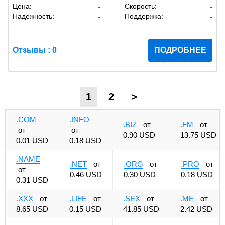
Цена:
-
Скорость:
-
Надежность:
-
Поддержка:
-
Отзывы : 0
ПОДРОБНЕЕ
1
2
>
.COM
.INFO
.BIZ
от
.FM
от
от
от
0.90 USD
13.75 USD
0.01 USD
0.18 USD
.NAME
.NET
от
.ORG
от
.PRO
от
от
0.46 USD
0.30 USD
0.18 USD
0.31 USD
.XXX
от
.LIFE
от
.SEX
от
.ME
от
8.65 USD
0.15 USD
41.85 USD
2.42 USD