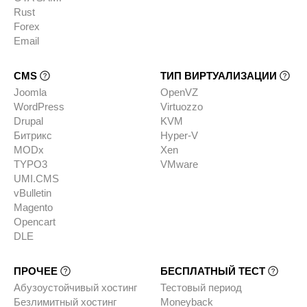
Rust
Forex
Email
CMS
ТИП ВИРТУАЛИЗАЦИИ
Joomla
OpenVZ
WordPress
Virtuozzo
Drupal
KVM
Битрикс
Hyper-V
MODx
Xen
TYPO3
VMware
UMI.CMS
vBulletin
Magento
Opencart
DLE
ПРОЧЕЕ
БЕСПЛАТНЫЙ ТЕСТ
Абузоустойчивый хостинг
Тестовый период
Безлимитный хостинг
Moneyback