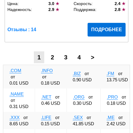
Цена:
3.0
★
Скорость:
2.4
★
Надежность:
2.9
★
Поддержка:
2.8
★
Отзывы : 14
ПОДРОБНЕЕ
1
2
3
4
>
.COM
.INFO
.BIZ
от
.FM
от
от
от
0.90 USD
13.75 USD
0.01 USD
0.18 USD
.NAME
.NET
от
.ORG
от
.PRO
от
от
0.46 USD
0.30 USD
0.18 USD
0.31 USD
.XXX
от
.LIFE
от
.SEX
от
.ME
от
8.65 USD
0.15 USD
41.85 USD
2.42 USD