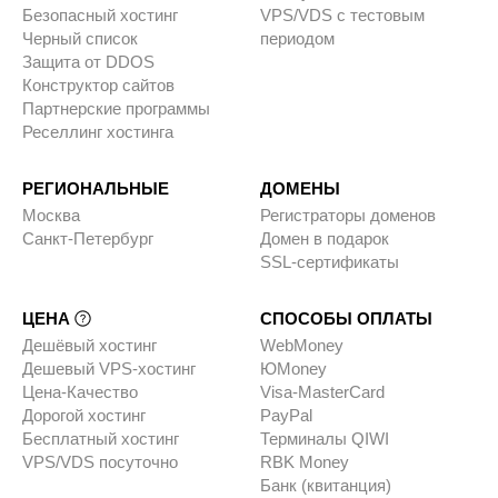
Безопасный хостинг
VPS/VDS с тестовым
Черный список
периодом
Защита от DDOS
Конструктор сайтов
Партнерские программы
Реселлинг хостинга
РЕГИОНАЛЬНЫЕ
ДОМЕНЫ
Москва
Регистраторы доменов
Санкт-Петербург
Домен в подарок
SSL-сертификаты
ЦЕНА
СПОСОБЫ ОПЛАТЫ
Дешёвый хостинг
WebMoney
Дешевый VPS-хостинг
ЮMoney
Цена-Качество
Visa-MasterCard
Дорогой хостинг
PayPal
Бесплатный хостинг
Терминалы QIWI
VPS/VDS посуточно
RBK Money
Банк (квитанция)