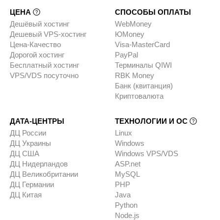
ЦЕНА
СПОСОБЫ ОПЛАТЫ
Дешёвый хостинг
WebMoney
Дешевый VPS-хостинг
ЮMoney
Цена-Качество
Visa-MasterCard
Дорогой хостинг
PayPal
Бесплатный хостинг
Терминалы QIWI
VPS/VDS посуточно
RBK Money
Банк (квитанция)
Криптовалюта
ДАТА-ЦЕНТРЫ
ТЕХНОЛОГИИ И ОС
ДЦ России
Linux
ДЦ Украины
Windows
ДЦ США
Windows VPS/VDS
ДЦ Нидерландов
ASP.net
ДЦ Великобритании
MySQL
ДЦ Германии
PHP
ДЦ Китая
Java
Python
Node.js