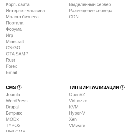
Корп. сайта
Выделенный сервер
Интернет-магазина
Размещение сервера
Малого бизнеса
CDN
Портала
Форума
Игр
Minecraft
CS:GO
GTA SAMP
Rust
Forex
Email
CMS
ТИП ВИРТУАЛИЗАЦИИ
Joomla
OpenVZ
WordPress
Virtuozzo
Drupal
KVM
Битрикс
Hyper-V
MODx
Xen
TYPO3
VMware
UMI.CMS