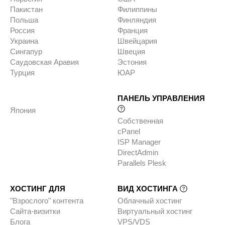
Пакистан
Филиппины
Польша
Финляндия
Россия
Франция
Украина
Швейцария
Сингапур
Швеция
Саудовская Аравия
Эстония
Турция
ЮАР
ПАНЕЛЬ УПРАВЛЕНИЯ
Япония
Собственная
cPanel
ISP Manager
DirectAdmin
Parallels Plesk
ХОСТИНГ ДЛЯ
ВИД ХОСТИНГА
"Взрослого" контента
Облачный хостинг
Сайта-визитки
Виртуальный хостинг
Блога
VPS/VDS