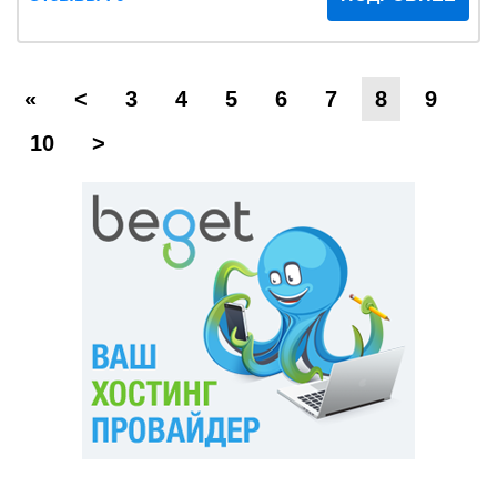
«
<
3
4
5
6
7
8
9
10
>