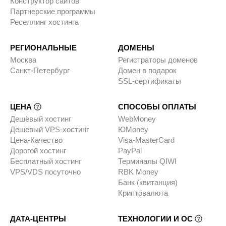
Конструктор сайтов
Партнерские программы
Реселлинг хостинга
РЕГИОНАЛЬНЫЕ
ДОМЕНЫ
Москва
Регистраторы доменов
Санкт-Петербург
Домен в подарок
SSL-сертификаты
ЦЕНА
СПОСОБЫ ОПЛАТЫ
Дешёвый хостинг
WebMoney
Дешевый VPS-хостинг
ЮMoney
Цена-Качество
Visa-MasterCard
Дорогой хостинг
PayPal
Бесплатный хостинг
Терминалы QIWI
VPS/VDS посуточно
RBK Money
Банк (квитанция)
Криптовалюта
ДАТА-ЦЕНТРЫ
ТЕХНОЛОГИИ И ОС