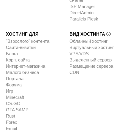
cPanel
ISP Manager
DirectAdmin
Parallels Plesk
ХОСТИНГ ДЛЯ
ВИД ХОСТИНГА
"Взрослого" контента
Облачный хостинг
Сайта-визитки
Виртуальный хостинг
Блога
VPS/VDS
Корп. сайта
Выделенный сервер
Интернет-магазина
Размещение сервера
Малого бизнеса
CDN
Портала
Форума
Игр
Minecraft
CS:GO
GTA SAMP
Rust
Forex
Email