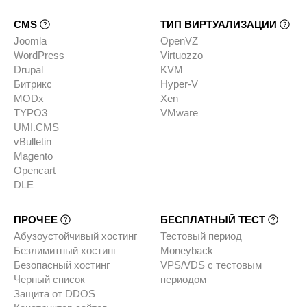
CMS
ТИП ВИРТУАЛИЗАЦИИ
Joomla
OpenVZ
WordPress
Virtuozzo
Drupal
KVM
Битрикс
Hyper-V
MODx
Xen
TYPO3
VMware
UMI.CMS
vBulletin
Magento
Opencart
DLE
ПРОЧЕЕ
БЕСПЛАТНЫЙ ТЕСТ
Абузоустойчивый хостинг
Тестовый период
Безлимитный хостинг
Moneyback
Безопасный хостинг
VPS/VDS с тестовым
Черный список
периодом
Защита от DDOS