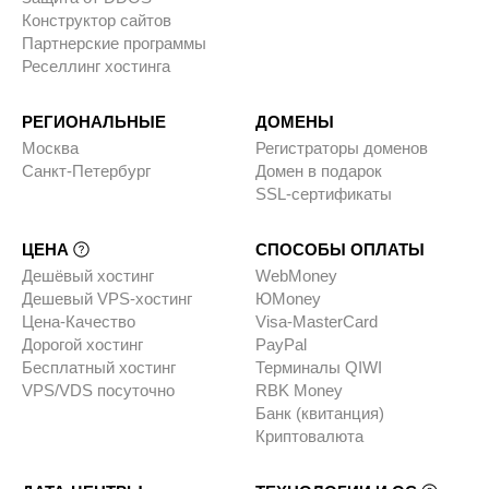
Конструктор сайтов
Партнерские программы
Реселлинг хостинга
РЕГИОНАЛЬНЫЕ
ДОМЕНЫ
Москва
Регистраторы доменов
Санкт-Петербург
Домен в подарок
SSL-сертификаты
ЦЕНА
СПОСОБЫ ОПЛАТЫ
Дешёвый хостинг
WebMoney
Дешевый VPS-хостинг
ЮMoney
Цена-Качество
Visa-MasterCard
Дорогой хостинг
PayPal
Бесплатный хостинг
Терминалы QIWI
VPS/VDS посуточно
RBK Money
Банк (квитанция)
Криптовалюта