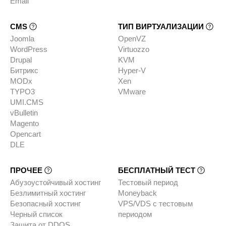
Email
CMS
ТИП ВИРТУАЛИЗАЦИИ
Joomla
OpenVZ
WordPress
Virtuozzo
Drupal
KVM
Битрикс
Hyper-V
MODx
Xen
TYPO3
VMware
UMI.CMS
vBulletin
Magento
Opencart
DLE
ПРОЧЕЕ
БЕСПЛАТНЫЙ ТЕСТ
Абузоустойчивый хостинг
Тестовый период
Безлимитный хостинг
Moneyback
Безопасный хостинг
VPS/VDS с тестовым
Черный список
периодом
Защита от DDOS