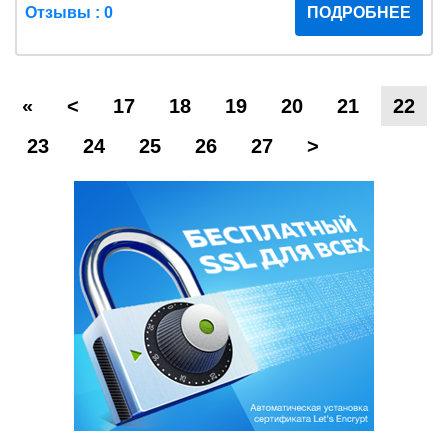
Отзывы : 0
ПОДРОБНЕЕ
«
<
17
18
19
20
21
22
23
24
25
26
27
>