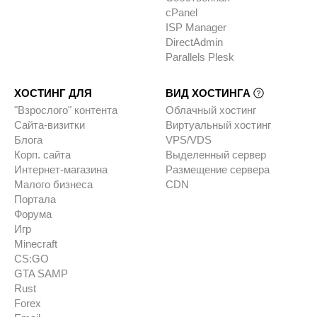
cPanel
ISP Manager
DirectAdmin
Parallels Plesk
ХОСТИНГ ДЛЯ
ВИД ХОСТИНГА
"Взрослого" контента
Облачный хостинг
Сайта-визитки
Виртуальный хостинг
Блога
VPS/VDS
Корп. сайта
Выделенный сервер
Интернет-магазина
Размещение сервера
Малого бизнеса
CDN
Портала
Форума
Игр
Minecraft
CS:GO
GTA SAMP
Rust
Forex