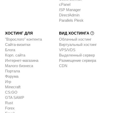
cPanel
ISP Manager
DirectAdmin
Parallels Plesk
ХОСТИНГ ДЛЯ
ВИД ХОСТИНГА
"Взрослого" контента
Облачный хостинг
Сайта-визитки
Виртуальный хостинг
Блога
VPS/VDS
Корп. сайта
Выделенный сервер
Интернет-магазина
Размещение сервера
Малого бизнеса
CDN
Портала
Форума
Игр
Minecraft
CS:GO
GTA SAMP
Rust
Forex