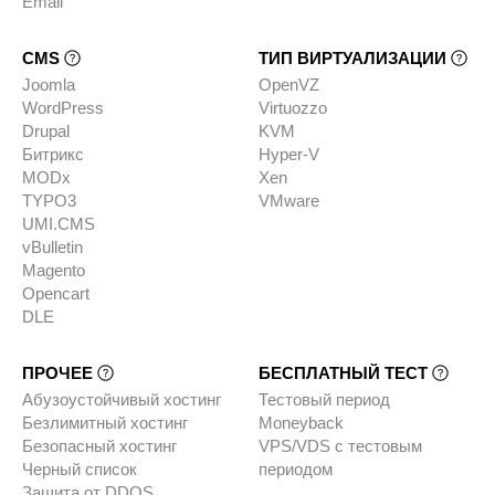
Email
CMS
ТИП ВИРТУАЛИЗАЦИИ
Joomla
OpenVZ
WordPress
Virtuozzo
Drupal
KVM
Битрикс
Hyper-V
MODx
Xen
TYPO3
VMware
UMI.CMS
vBulletin
Magento
Opencart
DLE
ПРОЧЕЕ
БЕСПЛАТНЫЙ ТЕСТ
Абузоустойчивый хостинг
Тестовый период
Безлимитный хостинг
Moneyback
Безопасный хостинг
VPS/VDS с тестовым
Черный список
периодом
Защита от DDOS