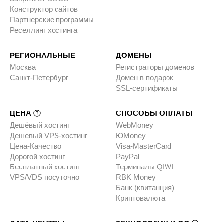
Конструктор сайтов
Партнерские программы
Реселлинг хостинга
РЕГИОНАЛЬНЫЕ
ДОМЕНЫ
Москва
Регистраторы доменов
Санкт-Петербург
Домен в подарок
SSL-сертификаты
ЦЕНА
СПОСОБЫ ОПЛАТЫ
Дешёвый хостинг
WebMoney
Дешевый VPS-хостинг
ЮMoney
Цена-Качество
Visa-MasterCard
Дорогой хостинг
PayPal
Бесплатный хостинг
Терминалы QIWI
VPS/VDS посуточно
RBK Money
Банк (квитанция)
Криптовалюта