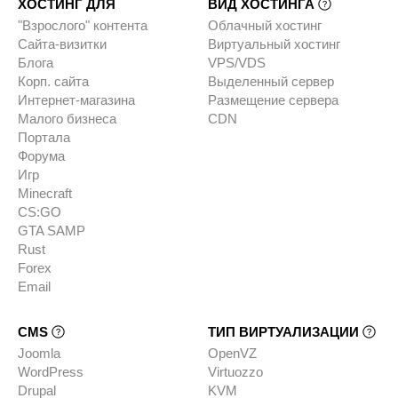
ХОСТИНГ ДЛЯ
ВИД ХОСТИНГА
"Взрослого" контента
Облачный хостинг
Сайта-визитки
Виртуальный хостинг
Блога
VPS/VDS
Корп. сайта
Выделенный сервер
Интернет-магазина
Размещение сервера
Малого бизнеса
CDN
Портала
Форума
Игр
Minecraft
CS:GO
GTA SAMP
Rust
Forex
Email
CMS
ТИП ВИРТУАЛИЗАЦИИ
Joomla
OpenVZ
WordPress
Virtuozzo
Drupal
KVM