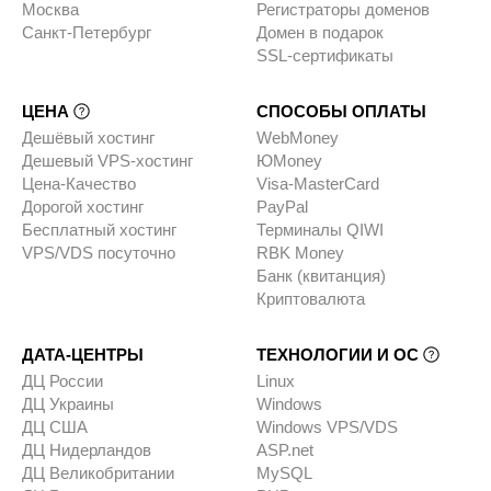
Москва
Регистраторы доменов
Санкт-Петербург
Домен в подарок
SSL-сертификаты
ЦЕНА
СПОСОБЫ ОПЛАТЫ
Дешёвый хостинг
WebMoney
Дешевый VPS-хостинг
ЮMoney
Цена-Качество
Visa-MasterCard
Дорогой хостинг
PayPal
Бесплатный хостинг
Терминалы QIWI
VPS/VDS посуточно
RBK Money
Банк (квитанция)
Криптовалюта
ДАТА-ЦЕНТРЫ
ТЕХНОЛОГИИ И ОС
ДЦ России
Linux
ДЦ Украины
Windows
ДЦ США
Windows VPS/VDS
ДЦ Нидерландов
ASP.net
ДЦ Великобритании
MySQL