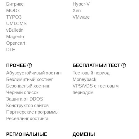
Битрикс
Hyper-V
MODx
Xen
TYPO3
VMware
UMI.CMS
vBulletin
Magento
Opencart
DLE
ПРОЧЕЕ
БЕСПЛАТНЫЙ ТЕСТ
Абузоустойчивый хостинг
Тестовый период
Безлимитный хостинг
Moneyback
Безопасный хостинг
VPS/VDS с тестовым
Черный список
периодом
Защита от DDOS
Конструктор сайтов
Партнерские программы
Реселлинг хостинга
РЕГИОНАЛЬНЫЕ
ДОМЕНЫ