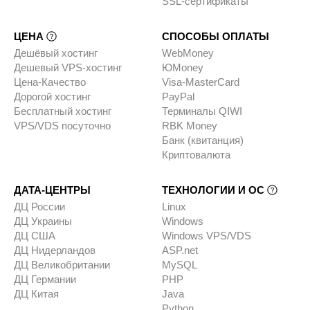
SSL-сертификаты
ЦЕНА
СПОСОБЫ ОПЛАТЫ
Дешёвый хостинг
WebMoney
Дешевый VPS-хостинг
ЮMoney
Цена-Качество
Visa-MasterCard
Дорогой хостинг
PayPal
Бесплатный хостинг
Терминалы QIWI
VPS/VDS посуточно
RBK Money
Банк (квитанция)
Криптовалюта
ДАТА-ЦЕНТРЫ
ТЕХНОЛОГИИ И ОС
ДЦ России
Linux
ДЦ Украины
Windows
ДЦ США
Windows VPS/VDS
ДЦ Нидерландов
ASP.net
ДЦ Великобритании
MySQL
ДЦ Германии
PHP
ДЦ Китая
Java
Python