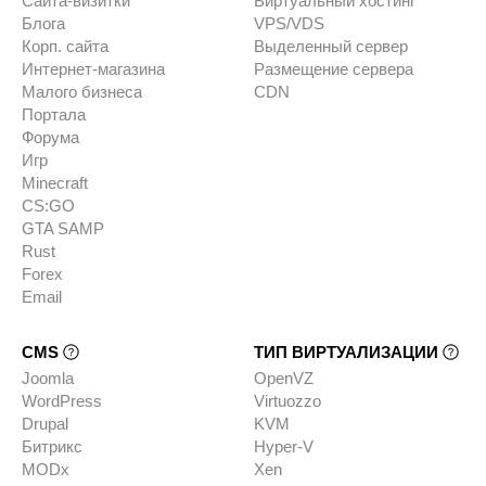
Сайта-визитки
Виртуальный хостинг
Блога
VPS/VDS
Корп. сайта
Выделенный сервер
Интернет-магазина
Размещение сервера
Малого бизнеса
CDN
Портала
Форума
Игр
Minecraft
CS:GO
GTA SAMP
Rust
Forex
Email
CMS
ТИП ВИРТУАЛИЗАЦИИ
Joomla
OpenVZ
WordPress
Virtuozzo
Drupal
KVM
Битрикс
Hyper-V
MODx
Xen