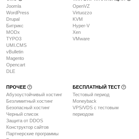
Joomla
OpenVZ
WordPress
Virtuozzo
Drupal
KVM
Битрикс
Hyper-V
MODx
Xen
TYPO3
VMware
UMI.CMS
vBulletin
Magento
Opencart
DLE
ПРОЧЕЕ
БЕСПЛАТНЫЙ ТЕСТ
Абузоустойчивый хостинг
Тестовый период
Безлимитный хостинг
Moneyback
Безопасный хостинг
VPS/VDS с тестовым
Черный список
периодом
Защита от DDOS
Конструктор сайтов
Партнерские программы