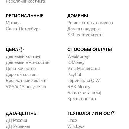
Реселлинг хостинга
РЕГИОНАЛЬНЫЕ
ДОМЕНЫ
Москва
Регистраторы доменов
Санкт-Петербург
Домен в подарок
SSL-сертификаты
ЦЕНА
СПОСОБЫ ОПЛАТЫ
Дешёвый хостинг
WebMoney
Дешевый VPS-хостинг
ЮMoney
Цена-Качество
Visa-MasterCard
Дорогой хостинг
PayPal
Бесплатный хостинг
Терминалы QIWI
VPS/VDS посуточно
RBK Money
Банк (квитанция)
Криптовалюта
ДАТА-ЦЕНТРЫ
ТЕХНОЛОГИИ И ОС
ДЦ России
Linux
ДЦ Украины
Windows