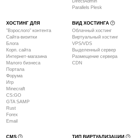
DirectAdmin
Parallels Plesk
ХОСТИНГ ДЛЯ
ВИД ХОСТИНГА
"Взрослого" контента
Облачный хостинг
Сайта-визитки
Виртуальный хостинг
Блога
VPS/VDS
Корп. сайта
Выделенный сервер
Интернет-магазина
Размещение сервера
Малого бизнеса
CDN
Портала
Форума
Игр
Minecraft
CS:GO
GTA SAMP
Rust
Forex
Email
CMS
ТИП ВИРТУАЛИЗАЦИИ