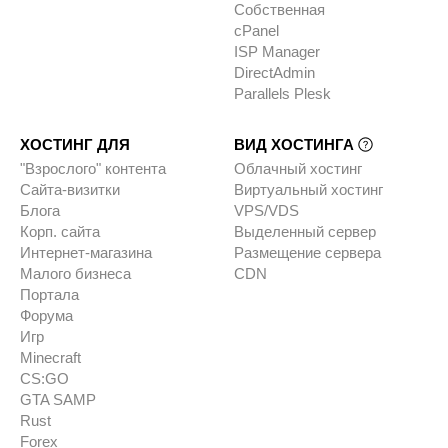
Собственная
cPanel
ISP Manager
DirectAdmin
Parallels Plesk
ХОСТИНГ ДЛЯ
ВИД ХОСТИНГА
"Взрослого" контента
Облачный хостинг
Сайта-визитки
Виртуальный хостинг
Блога
VPS/VDS
Корп. сайта
Выделенный сервер
Интернет-магазина
Размещение сервера
Малого бизнеса
CDN
Портала
Форума
Игр
Minecraft
CS:GO
GTA SAMP
Rust
Forex