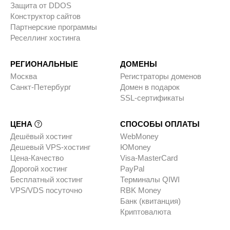
Защита от DDOS
Конструктор сайтов
Партнерские программы
Реселлинг хостинга
РЕГИОНАЛЬНЫЕ
ДОМЕНЫ
Москва
Регистраторы доменов
Санкт-Петербург
Домен в подарок
SSL-сертификаты
ЦЕНА
СПОСОБЫ ОПЛАТЫ
Дешёвый хостинг
WebMoney
Дешевый VPS-хостинг
ЮMoney
Цена-Качество
Visa-MasterCard
Дорогой хостинг
PayPal
Бесплатный хостинг
Терминалы QIWI
VPS/VDS посуточно
RBK Money
Банк (квитанция)
Криптовалюта