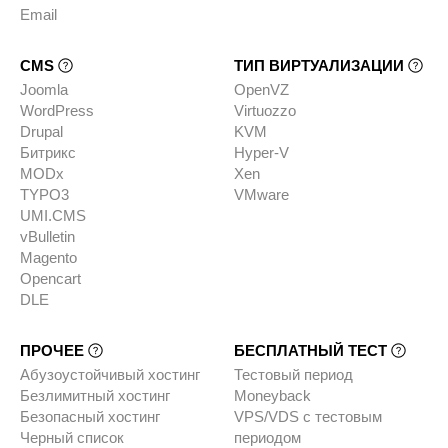
Email
CMS
ТИП ВИРТУАЛИЗАЦИИ
Joomla
OpenVZ
WordPress
Virtuozzo
Drupal
KVM
Битрикс
Hyper-V
MODx
Xen
TYPO3
VMware
UMI.CMS
vBulletin
Magento
Opencart
DLE
ПРОЧЕЕ
БЕСПЛАТНЫЙ ТЕСТ
Абузоустойчивый хостинг
Тестовый период
Безлимитный хостинг
Moneyback
Безопасный хостинг
VPS/VDS с тестовым
Черный список
периодом