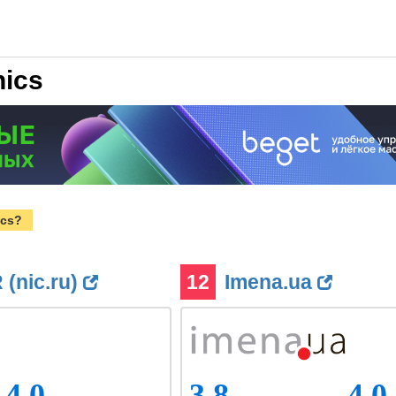
hics
ics?
(nic.ru)
12
Imena.ua
4.0
3.8
4.0