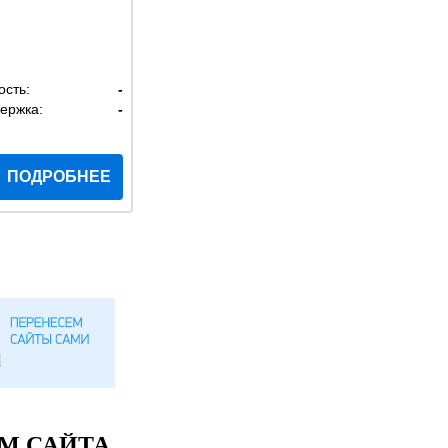
ость:
-
ержка:
-
ПОДРОБНЕЕ
М САЙТА