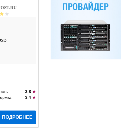
OST.RU
USD
ость:
3.8
★
ержка:
3.4
★
ПОДРОБНЕЕ