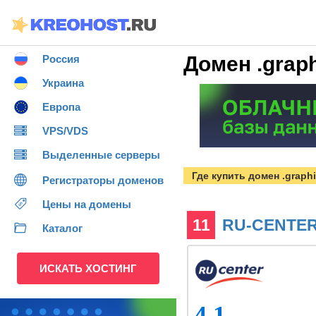
Домен .grap
Россия
Украина
Европа
VPS/VDS
Выделенные серверы
Где купить домен .graph
Регистраторы доменов
Цены на домены
11
RU-CENTER 
Каталог
ИСКАТЬ ХОСТИНГ
4.1