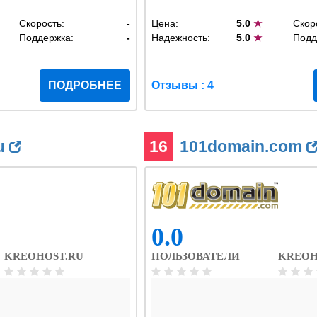
Скорость:
-
Цена:
5.0
★
Скор
Поддержка:
-
Надежность:
5.0
★
Подд
ПОДРОБНЕЕ
Отзывы : 4
u
16
101domain.com
0.0
KREOHOST.RU
ПОЛЬЗОВАТЕЛИ
KREOH