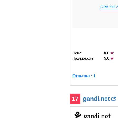
.GRAPHIC
Цена:
5.0
★
Надежность:
5.0
★
Отзывы : 1
17
gandi.net