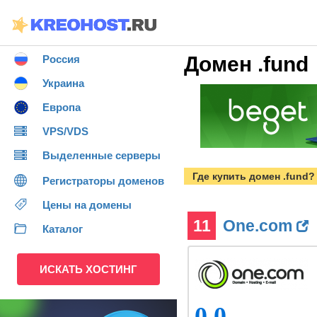
Домен .fund
Россия
Украина
Европа
VPS/VDS
Выделенные серверы
Где купить домен .fund?
Регистраторы доменов
Цены на домены
11
One.com
Каталог
ИСКАТЬ ХОСТИНГ
0.0