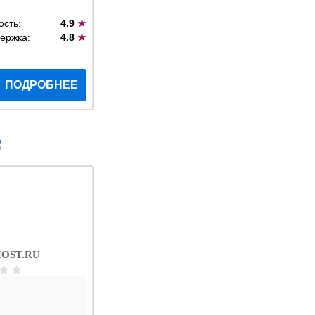
ость:
4.9
★
ержка:
4.8
★
ПОДРОБНЕЕ
OST.RU