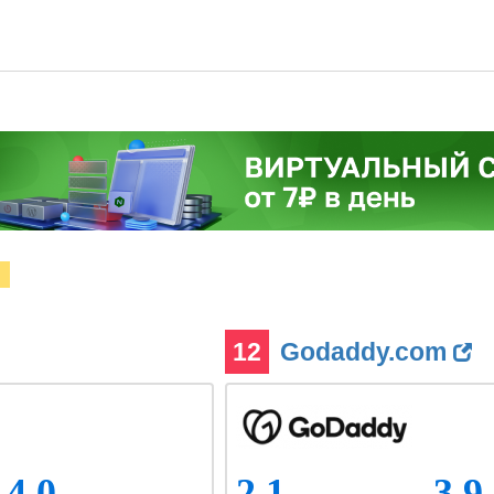
12
Godaddy.com
4.0
2.1
3.9