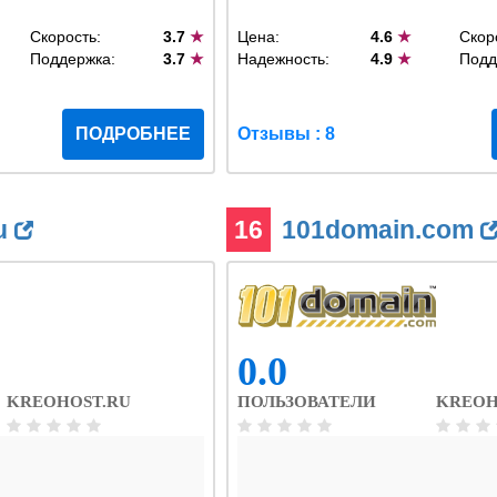
Скорость:
3.7
★
Цена:
4.6
★
Скор
Поддержка:
3.7
★
Надежность:
4.9
★
Подд
ПОДРОБНЕЕ
Отзывы : 8
u
16
101domain.com
0.0
KREOHOST.RU
ПОЛЬЗОВАТЕЛИ
KREOH