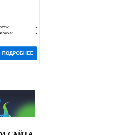
ость:
-
ержка:
-
ПОДРОБНЕЕ
М САЙТА