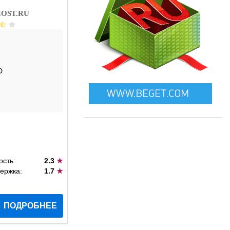
OST.RU
D
ость:
2.3
★
ержка:
1.7
★
ПОДРОБНЕЕ