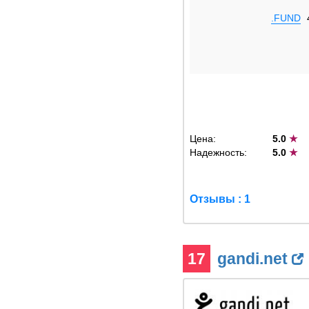
.FUND
Цена:
5.0
★
Надежность:
5.0
★
Отзывы : 1
17
gandi.net