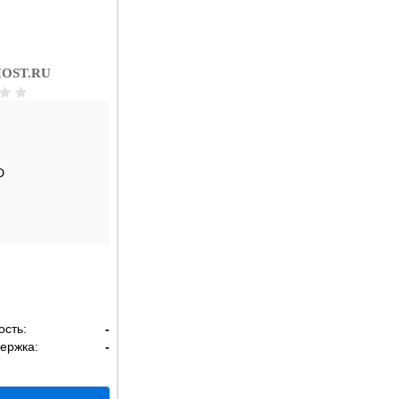
OST.RU
D
ость:
-
ержка:
-