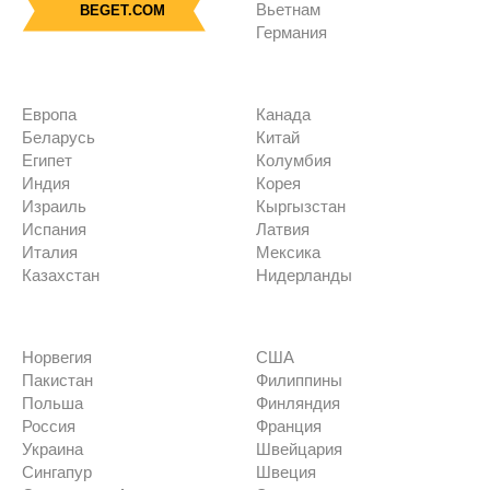
Вьетнам
BEGET.COM
Германия
Европа
Канада
Беларусь
Китай
Египет
Колумбия
Индия
Корея
Израиль
Кыргызстан
Испания
Латвия
Италия
Мексика
Казахстан
Нидерланды
Норвегия
США
Пакистан
Филиппины
Польша
Финляндия
Россия
Франция
Украина
Швейцария
Сингапур
Швеция