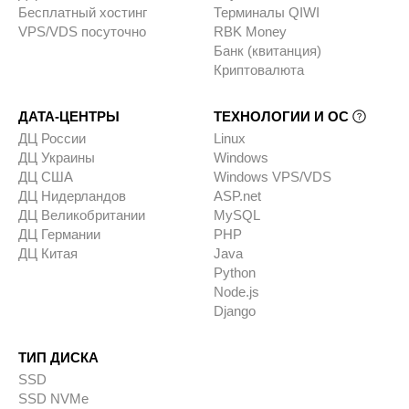
Бесплатный хостинг
Терминалы QIWI
VPS/VDS посуточно
RBK Money
Банк (квитанция)
Криптовалюта
ДАТА-ЦЕНТРЫ
ТЕХНОЛОГИИ И ОС
ДЦ России
Linux
ДЦ Украины
Windows
ДЦ США
Windows VPS/VDS
ДЦ Нидерландов
ASP.net
ДЦ Великобритании
MySQL
ДЦ Германии
PHP
ДЦ Китая
Java
Python
Node.js
Django
ТИП ДИСКА
SSD
SSD NVMe