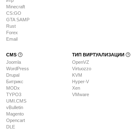
Игр
Minecraft
CS:GO
GTA SAMP
Rust
Forex
Email
CMS
ТИП ВИРТУАЛИЗАЦИИ
Joomla
OpenVZ
WordPress
Virtuozzo
Drupal
KVM
Битрикс
Hyper-V
MODx
Xen
TYPO3
VMware
UMI.CMS
vBulletin
Magento
Opencart
DLE