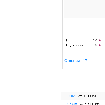
Цена:
4.0
★
Надежность:
3.9
★
Отзывы : 17
.COM
от
0.01 USD
.NAME
от
0.31 USD