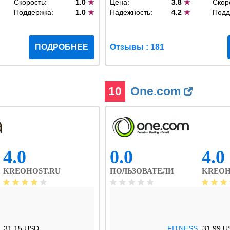
Скорость:
1.0
★
Цена:
3.8
★
Скор
Поддержка:
1.0
★
Надежность:
4.2
★
Подд
ПОДРОБНЕЕ
Отзывы : 181
10
One.com
4.0
0.0
4.0
KREOHOST.RU
ПОЛЬЗОВАТЕЛИ
KREOH
31.15 USD
.FITNESS
31.99 U