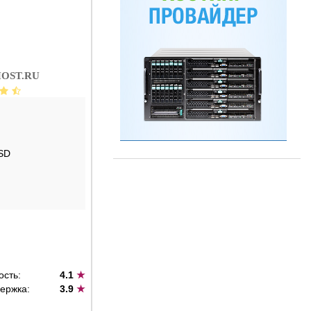
OST.RU
SD
ость:
4.1
★
ержка:
3.9
★