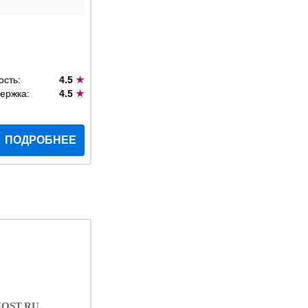
ость:
4.5
★
ержка:
4.5
★
ПОДРОБНЕЕ
OST.RU