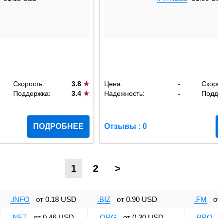
Скорость:
3.8
★
Цена:
-
Скор
Поддержка:
3.4
★
Надежность:
-
Подд
ПОДРОБНЕЕ
Отзывы : 0
1
2
>
.INFO
от
0.18 USD
.BIZ
от
0.90 USD
.FM
о
.NET
от
0.46 USD
.ORG
от
0.30 USD
.PRO