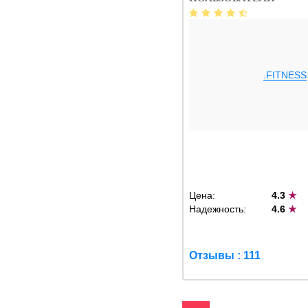
.FITNESS
Цена:
4.3
★
Надежность:
4.6
★
Отзывы : 111