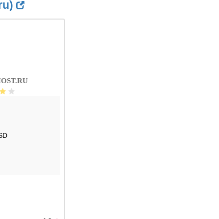
ru)
OST.RU
SD