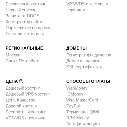
Безопасный хостинг
VPS/VDS с тестовым
Черный список
периодом
Защита от DDOS
Конструктор сайтов
Партнерские программы
Реселлинг хостинга
РЕГИОНАЛЬНЫЕ
ДОМЕНЫ
Москва
Регистраторы доменов
Санкт-Петербург
Домен в подарок
SSL-сертификаты
ЦЕНА
СПОСОБЫ ОПЛАТЫ
Дешёвый хостинг
WebMoney
Дешевый VPS-хостинг
ЮMoney
Цена-Качество
Visa-MasterCard
Дорогой хостинг
PayPal
Бесплатный хостинг
Терминалы QIWI
VPS/VDS посуточно
RBK Money
Банк (квитанция)