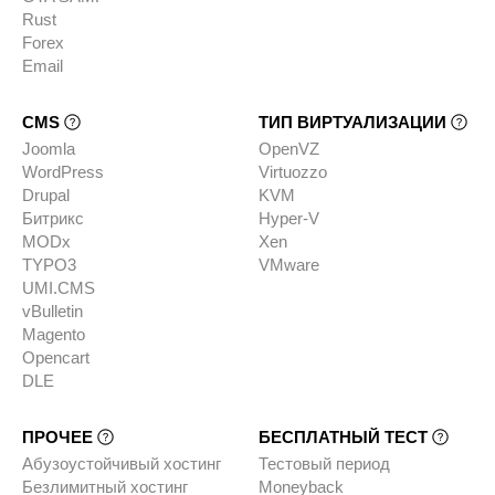
Rust
Forex
Email
CMS
ТИП ВИРТУАЛИЗАЦИИ
Joomla
OpenVZ
WordPress
Virtuozzo
Drupal
KVM
Битрикс
Hyper-V
MODx
Xen
TYPO3
VMware
UMI.CMS
vBulletin
Magento
Opencart
DLE
ПРОЧЕЕ
БЕСПЛАТНЫЙ ТЕСТ
Абузоустойчивый хостинг
Тестовый период
Безлимитный хостинг
Moneyback