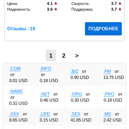
Цена:
4.1
★
Скорость:
3.7
★
Надежность:
3.6
★
Поддержка:
3.7
★
Отзывы : 19
ПОДРОБНЕЕ
1
2
>
.COM
.INFO
.BIZ
от
.FM
от
от
от
0.90 USD
13.75 USD
0.01 USD
0.18 USD
.NAME
.NET
от
.ORG
от
.PRO
от
от
0.46 USD
0.30 USD
0.18 USD
0.31 USD
.XXX
от
.LIFE
от
.SEX
от
.ME
от
8.65 USD
0.15 USD
41.85 USD
2.42 USD