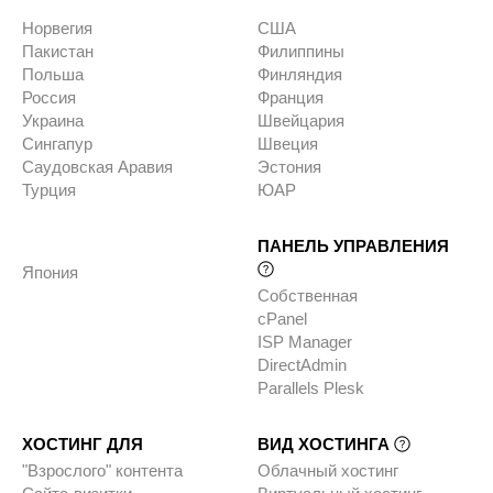
Норвегия
США
Пакистан
Филиппины
Польша
Финляндия
Россия
Франция
Украина
Швейцария
Сингапур
Швеция
Саудовская Аравия
Эстония
Турция
ЮАР
ПАНЕЛЬ УПРАВЛЕНИЯ
Япония
Собственная
cPanel
ISP Manager
DirectAdmin
Parallels Plesk
ХОСТИНГ ДЛЯ
ВИД ХОСТИНГА
"Взрослого" контента
Облачный хостинг