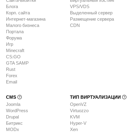
Сайта-визитки
Виртуальный хостинг
Блога
VPS/VDS
Корп. сайта
Выделенный сервер
Интернет-магазина
Размещение сервера
Малого бизнеса
CDN
Портала
Форума
Игр
Minecraft
CS:GO
GTA SAMP
Rust
Forex
Email
CMS
ТИП ВИРТУАЛИЗАЦИИ
Joomla
OpenVZ
WordPress
Virtuozzo
Drupal
KVM
Битрикс
Hyper-V
MODx
Xen