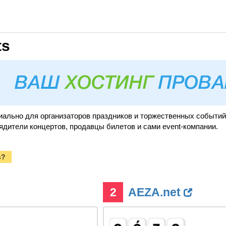
ts
иально для организаторов праздников и торжественных событий.
ядители концертов, продавцы билетов и сами event-компании.
s?
2
AEZA.net