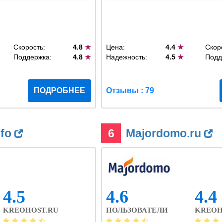
Скорость:
4.8
★
Цена:
4.4
★
Скор
Поддержка:
4.8
★
Надежность:
4.5
★
Подд
ПОДРОБНЕЕ
Отзывы : 79
nfo
6
Majordomo.ru
4.5
4.6
4.4
KREOHOST.RU
ПОЛЬЗОВАТЕЛИ
KREOH