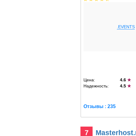
.EVENTS
Цена:
4.6
★
Надежность:
4.5
★
Отзывы : 235
7
Masterhost