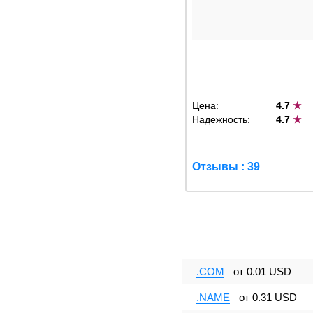
Цена:
4.7
★
Надежность:
4.7
★
Отзывы : 39
.COM
от
0.01 USD
.NAME
от
0.31 USD