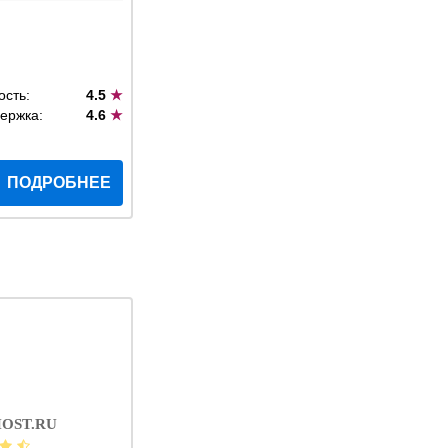
ость:
4.5
★
ержка:
4.6
★
ПОДРОБНЕЕ
OST.RU