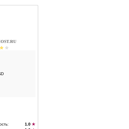
OST.RU
SD
ость:
1.0
★