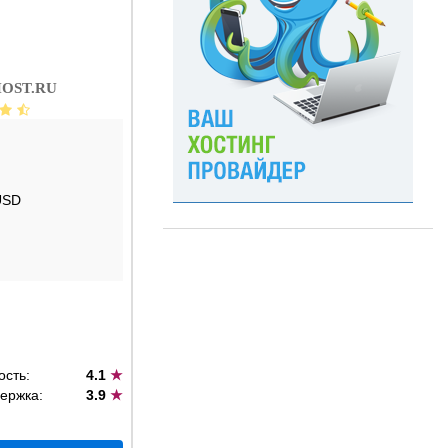
OST.RU
USD
ость:
4.1
★
ержка:
3.9
★