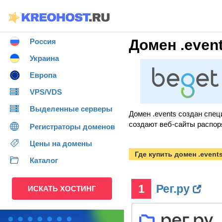
Домен .even
Россия
Украина
Европа
VPS/VDS
Выделенные серверы
Домен .events создан спец
создают веб-сайты распор
Регистраторы доменов
Цены на домены
Где купить домен .event
Каталог
1
Рег.ру
ИСКАТЬ ХОСТИНГ