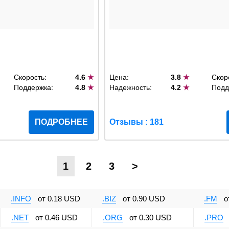
Скорость:
4.6
★
Цена:
3.8
★
Скор
Поддержка:
4.8
★
Надежность:
4.2
★
Подд
ПОДРОБНЕЕ
Отзывы : 181
1
2
3
>
.INFO
от
0.18 USD
.BIZ
от
0.90 USD
.FM
о
.NET
от
0.46 USD
.ORG
от
0.30 USD
.PRO