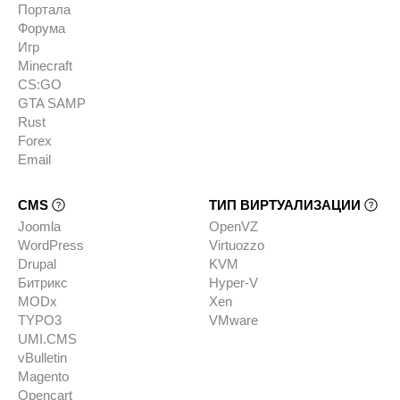
Портала
Форума
Игр
Minecraft
CS:GO
GTA SAMP
Rust
Forex
Email
CMS
ТИП ВИРТУАЛИЗАЦИИ
Joomla
OpenVZ
WordPress
Virtuozzo
Drupal
KVM
Битрикс
Hyper-V
MODx
Xen
TYPO3
VMware
UMI.CMS
vBulletin
Magento
Opencart