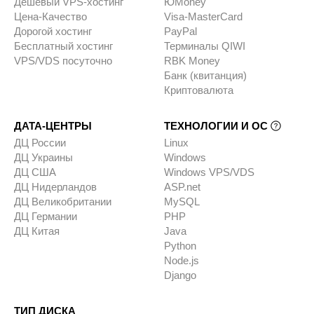
Дешевый VPS-хостинг
ЮMoney
Цена-Качество
Visa-MasterCard
Дорогой хостинг
PayPal
Бесплатный хостинг
Терминалы QIWI
VPS/VDS посуточно
RBK Money
Банк (квитанция)
Криптовалюта
ДАТА-ЦЕНТРЫ
ТЕХНОЛОГИИ И ОС
ДЦ России
Linux
ДЦ Украины
Windows
ДЦ США
Windows VPS/VDS
ДЦ Нидерландов
ASP.net
ДЦ Великобритании
MySQL
ДЦ Германии
PHP
ДЦ Китая
Java
Python
Node.js
Django
ТИП ДИСКА