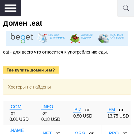
Домен .eat
eat - для всего что относится к употреблению еды.
Где купить домен .eat?
Хостеры не найдены
.COM
.INFO
.BIZ
от
.FM
от
от
от
0.90 USD
13.75 USD
0.01 USD
0.18 USD
.NAME
.NET
от
.ORG
от
.PRO
от