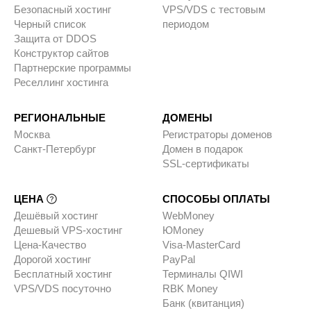
Безопасный хостинг
VPS/VDS с тестовым
Черный список
периодом
Защита от DDOS
Конструктор сайтов
Партнерские программы
Реселлинг хостинга
РЕГИОНАЛЬНЫЕ
ДОМЕНЫ
Москва
Регистраторы доменов
Санкт-Петербург
Домен в подарок
SSL-сертификаты
ЦЕНА
СПОСОБЫ ОПЛАТЫ
Дешёвый хостинг
WebMoney
Дешевый VPS-хостинг
ЮMoney
Цена-Качество
Visa-MasterCard
Дорогой хостинг
PayPal
Бесплатный хостинг
Терминалы QIWI
VPS/VDS посуточно
RBK Money
Банк (квитанция)