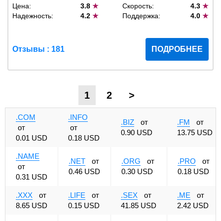
Цена:
3.8
★
Скорость:
4.3
★
Надежность:
4.2
★
Поддержка:
4.0
★
Отзывы : 181
ПОДРОБНЕЕ
1
2
>
.COM
.INFO
.BIZ
от
.FM
от
от
от
0.90 USD
13.75 USD
0.01 USD
0.18 USD
.NAME
.NET
от
.ORG
от
.PRO
от
от
0.46 USD
0.30 USD
0.18 USD
0.31 USD
.XXX
от
.LIFE
от
.SEX
от
.ME
от
8.65 USD
0.15 USD
41.85 USD
2.42 USD