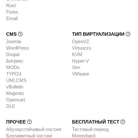
Rust
Forex
Email
CMS
ТИП ВИРТУАЛИЗАЦИИ
Joomla
OpenVZ
WordPress
Virtuozzo
Drupal
KVM
Битрикс
Hyper-V
MODx
Xen
TYPO3
VMware
UMI.CMS
vBulletin
Magento
Opencart
DLE
ПРОЧЕЕ
БЕСПЛАТНЫЙ ТЕСТ
Абузоустойчивый хостинг
Тестовый период
Безлимитный хостинг
Moneyback