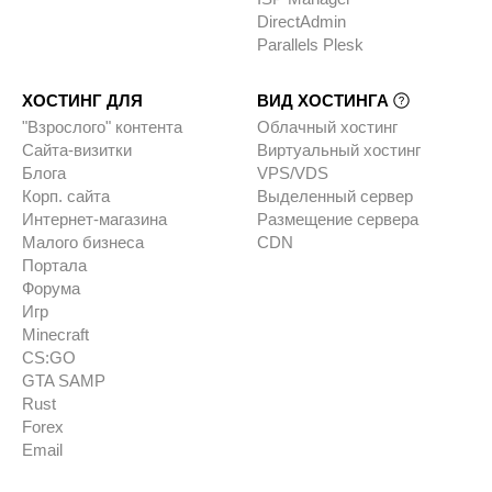
DirectAdmin
Parallels Plesk
ХОСТИНГ ДЛЯ
ВИД ХОСТИНГА
"Взрослого" контента
Облачный хостинг
Сайта-визитки
Виртуальный хостинг
Блога
VPS/VDS
Корп. сайта
Выделенный сервер
Интернет-магазина
Размещение сервера
Малого бизнеса
CDN
Портала
Форума
Игр
Minecraft
CS:GO
GTA SAMP
Rust
Forex
Email