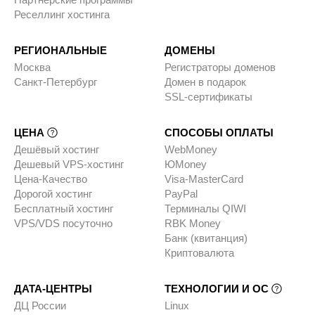
Реселлинг хостинга
РЕГИОНАЛЬНЫЕ
ДОМЕНЫ
Москва
Регистраторы доменов
Санкт-Петербург
Домен в подарок
SSL-сертификаты
ЦЕНА
СПОСОБЫ ОПЛАТЫ
Дешёвый хостинг
WebMoney
Дешевый VPS-хостинг
ЮMoney
Цена-Качество
Visa-MasterCard
Дорогой хостинг
PayPal
Бесплатный хостинг
Терминалы QIWI
VPS/VDS посуточно
RBK Money
Банк (квитанция)
Криптовалюта
ДАТА-ЦЕНТРЫ
ТЕХНОЛОГИИ И ОС
ДЦ России
Linux