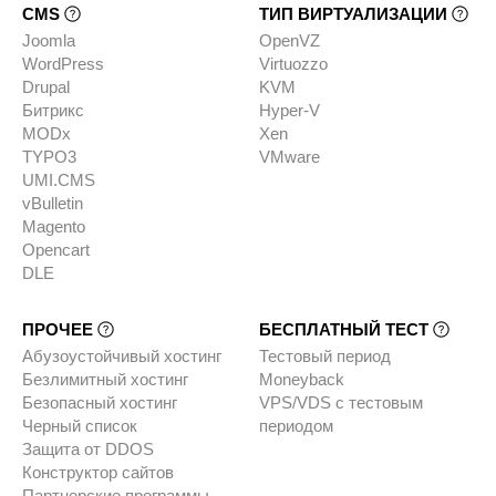
CMS
ТИП ВИРТУАЛИЗАЦИИ
Joomla
OpenVZ
WordPress
Virtuozzo
Drupal
KVM
Битрикс
Hyper-V
MODx
Xen
TYPO3
VMware
UMI.CMS
vBulletin
Magento
Opencart
DLE
ПРОЧЕЕ
БЕСПЛАТНЫЙ ТЕСТ
Абузоустойчивый хостинг
Тестовый период
Безлимитный хостинг
Moneyback
Безопасный хостинг
VPS/VDS с тестовым
Черный список
периодом
Защита от DDOS
Конструктор сайтов
Партнерские программы