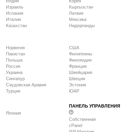
Индия
Корея
Израиль
Кыргызстан
Испания
Латвия
Италия
Мексика
Казахстан
Нидерланды
Норвегия
США
Пакистан
Филиппины
Польша
Финляндия
Россия
Франция
Украина
Швейцария
Сингапур
Швеция
Саудовская Аравия
Эстония
Турция
ЮАР
ПАНЕЛЬ УПРАВЛЕНИЯ
Япония
Собственная
cPanel
ISP Manager